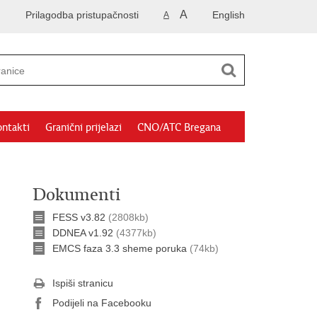
A
Prilagodba pristupačnosti
English
A
ntakti
Granični prijelazi
CNO/ATC Bregana
Dokumenti
FESS v3.82
(2808kb)
DDNEA v1.92
(4377kb)
EMCS faza 3.3 sheme poruka
(74kb)
Ispiši stranicu
Podijeli na Facebooku