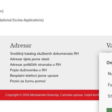
on)
tional Excise Applications)
Adresar
V
Središnji katalog službenih dokumenata RH
Vla
Adresar tijela javne vlasti
Min
Ov
Adresar političkih stranaka u RH
Eur
Popis dužnosnika u RH
Svj
Nu
Besplatni telefoni javne uprave
Tax
Pozivi za žurnu pomoć
Por
Fu
Copyright © 2026 Ministarstvo financija, Carinska uprava.
Uvjeti korištenja
.
St