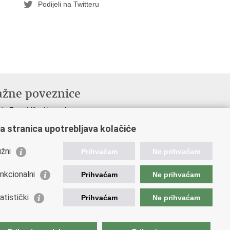
Podijeli na Twitteru
ažne poveznice
da Republike Hrvatske
istarstvo financija
a stranica upotrebljava kolačiće
opska komisija
etska carinska organizacija
žni
Prihvaćam
Ne prihvaćam
ation and Customs Union
ezna uprava
nkcionalni
Prihvaćam
Ne prihvaćam
atistički
Prihvaćam
Ne prihvaćam