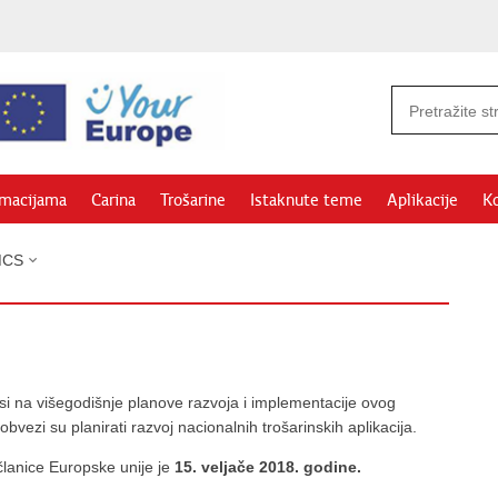
rmacijama
Carina
Trošarine
Istaknute teme
Aplikacije
Ko
MCS
i na višegodišnje planove razvoja i implementacije ovog
bvezi su planirati razvoj nacionalnih trošarinskih aplikacija.
članice Europske unije je
15. veljače 2018. godine.