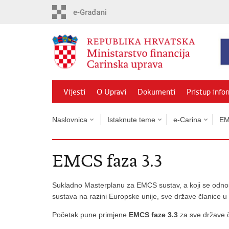
Preskoči
na
glavni
sadržaj
Vijesti
O Upravi
Dokumenti
Pristup info
Naslovnica
Istaknute teme
e-Carina
E
EMCS faza 3.3
Sukladno Masterplanu za EMCS sustav, a koji se odnos
sustava na razini Europske unije, sve države članice u o
Početak pune primjene
EMCS faze 3.3
za sve države 