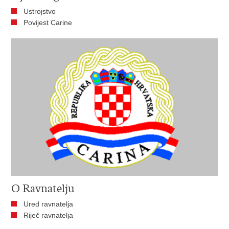
Ustrojstvo
Povijest Carine
O Ravnatelju
Ured ravnatelja
Riječ ravnatelja