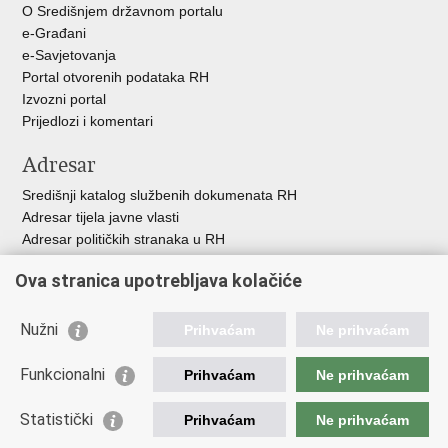
O Središnjem državnom portalu
e-Građani
e-Savjetovanja
Portal otvorenih podataka RH
Izvozni portal
Prijedlozi i komentari
Adresar
Središnji katalog službenih dokumenata RH
Adresar tijela javne vlasti
Adresar političkih stranaka u RH
Popis dužnosnika u RH
Ova stranica upotrebljava kolačiće
Besplatni telefoni javne uprave
Pozivi za žurnu pomoć
Nužni
Prihvaćam
Ne prihvaćam
Važne poveznice
Funkcionalni
Prihvaćam
Ne prihvaćam
Vlada Republike Hrvatske
Ministarstvo financija
Statistički
Prihvaćam
Ne prihvaćam
Europska komisija
Svjetska carinska organizacija