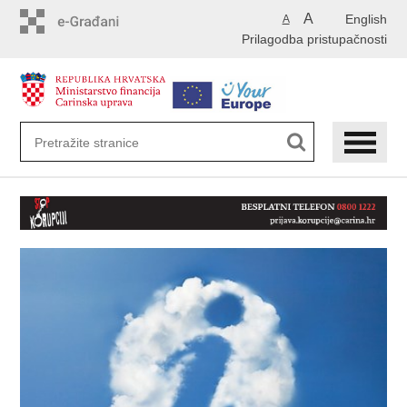
Preskoči
A
English
A
na
Prilagodba pristupačnosti
glavni
sadržaj