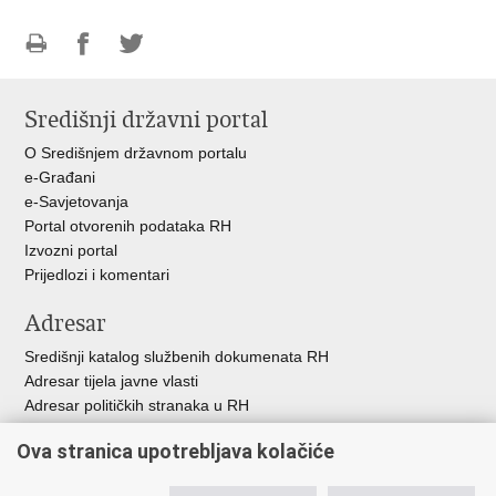
Ispiši
Podijeli
Podijeli
stranicu
na
na
Središnji državni portal
Facebooku
Twitteru
O Središnjem državnom portalu
e-Građani
e-Savjetovanja
Portal otvorenih podataka RH
Izvozni portal
Prijedlozi i komentari
Adresar
Središnji katalog službenih dokumenata RH
Adresar tijela javne vlasti
Adresar političkih stranaka u RH
Popis dužnosnika u RH
Ova stranica upotrebljava kolačiće
Besplatni telefoni javne uprave
Pozivi za žurnu pomoć