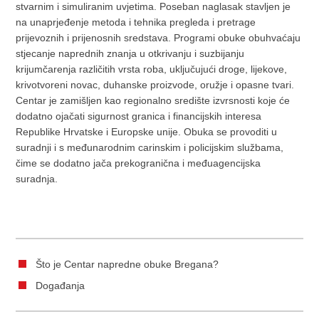
stvarnim i simuliranim uvjetima. Poseban naglasak stavljen je
na unaprjeđenje metoda i tehnika pregleda i pretrage
prijevoznih i prijenosnih sredstava. Programi obuke obuhvaćaju
stjecanje naprednih znanja u otkrivanju i suzbijanju
krijumčarenja različitih vrsta roba, uključujući droge, lijekove,
krivotvoreni novac, duhanske proizvode, oružje i opasne tvari.
Centar je zamišljen kao regionalno središte izvrsnosti koje će
dodatno ojačati sigurnost granica i financijskih interesa
Republike Hrvatske i Europske unije. Obuka se provoditi u
suradnji i s međunarodnim carinskim i policijskim službama,
čime se dodatno jača prekogranična i međuagencijska
suradnja.
Što je Centar napredne obuke Bregana?
Događanja