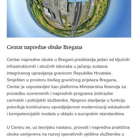
Centar napredne obuke Bregana
Centar napredne obuke u Bregani predstavlja jedan od ključnih
infrastrukturnih i stručnih iskoraka u jačanju sustava
integriranog upravljanja granicom Republike Hrvatske.
Smješten u prostoru bivšeg graničnog prijelaza Bregana,
Centar je uspostavljen kao platforma Ministarstva financija za
provedbu suvremenih i naprednih programa izobrazbe
carinskih i policijskih službenika. Njegovo stavljanje u funkciju
potvrđuje kontinuiranu opredijeljenost modernizaciji edukativnih
i kompetencijskih modela u skladu s europskim standardima.
U Centru se, uz teorijsku nastavu, provodi i napredna praktična
obuka usmjerena na razvoj operativnih vještina službenika u