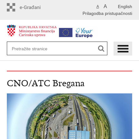
Preskoči
A
English
A
na
Prilagodba pristupačnosti
glavni
sadržaj
CNO/ATC Bregana