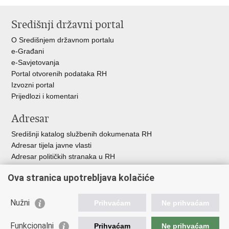
Ispiši
Podijeli
Podijeli
stranicu
na
na
Središnji državni portal
Facebooku
Twitteru
O Središnjem državnom portalu
e-Građani
e-Savjetovanja
Portal otvorenih podataka RH
Izvozni portal
Prijedlozi i komentari
Adresar
Središnji katalog službenih dokumenata RH
Adresar tijela javne vlasti
Adresar političkih stranaka u RH
Popis dužnosnika u RH
Ova stranica upotrebljava kolačiće
Besplatni telefoni javne uprave
Pozivi za žurnu pomoć
Nužni
Prihvaćam
Ne prihvaćam
Važne poveznice
Funkcionalni
Prihvaćam
Ne prihvaćam
Vlada Republike Hrvatske