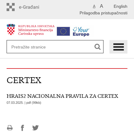
Preskoči
A
English
A
na
Prilagodba pristupačnosti
glavni
sadržaj
CERTEX
HRAIS2 NACIONALNA PRAVILA ZA CERTEX
07.03.2025. | pdf (99kb)