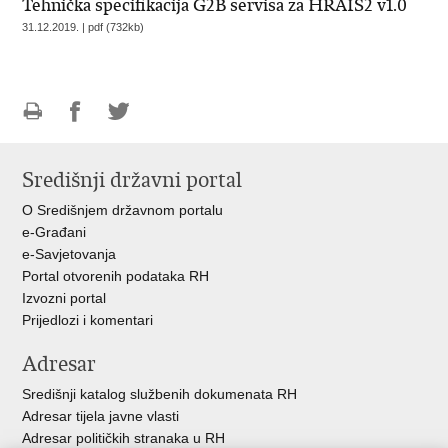
Tehnička specifikacija G2B servisa za HRAIS2 v1.0
31.12.2019. | pdf (732kb)
Ispiši
Podijeli
Podijeli
stranicu
na
na
Središnji državni portal
Facebooku
Twitteru
O Središnjem državnom portalu
e-Građani
e-Savjetovanja
Portal otvorenih podataka RH
Izvozni portal
Prijedlozi i komentari
Adresar
Središnji katalog službenih dokumenata RH
Adresar tijela javne vlasti
Adresar političkih stranaka u RH