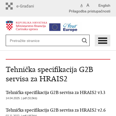
Preskoči
A
English
A
na
Prilagodba pristupačnosti
glavni
sadržaj
Tehnička specifikacija G2B
servisa za HRAIS2
Tehnička specifikacija G2B servisa za HRAIS2 v3.3
14.04.2025. | pdf (513kb)
Tehnička specifikacija G2B servisa za HRAIS2 v2.6
02.11.2022. | pdf (462kb)