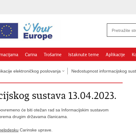
rmacijama
Carina
Trošarine
Istaknute teme
Aplikacije
Ko
ikacije elektroničkog poslovanja
Nedostupnost informacijskog sus
jskog sustava 13.04.2023.
ovremeno će biti otežan rad sa Informacijskim sustavom
a prema drugim državama članicama.
helpdesku
Carinske uprave.