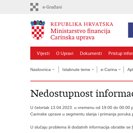
Preskoči
na
glavni
sadržaj
Vijesti
O Upravi
Dokumenti
Pristup info
Naslovnica
Istaknute teme
e-Carina
Apl
Nedostupnost informaci
U četvrtak 13.04.2023. u vremenu od 19:00 do 00:00 p
Carinske uprave u segmentu slanja i primanja poruk
U slučaju problema ili dodatnih informacija obratite se