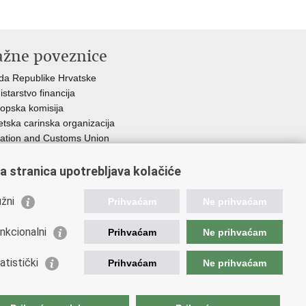
ažne poveznice
da Republike Hrvatske
istarstvo financija
opska komisija
etska carinska organizacija
ation and Customs Union
ezna uprava
a stranica upotrebljava kolačiće
žni
Prihvaćam
Ne prihvaćam
nkcionalni
Prihvaćam
Ne prihvaćam
atistički
Prihvaćam
Ne prihvaćam