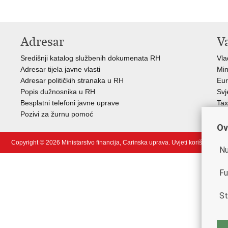
Adresar
V
Središnji katalog službenih dokumenata RH
Vla
Adresar tijela javne vlasti
Min
Adresar političkih stranaka u RH
Eur
Popis dužnosnika u RH
Svj
Besplatni telefoni javne uprave
Tax
Pozivi za žurnu pomoć
Por
Ov
Copyright © 2026 Ministarstvo financija, Carinska uprava.
Uvjeti korištenja
.
Nu
Fu
St