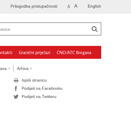
A
Prilagodba pristupačnosti
English
A
ntakti
Granični prijelazi
CNO/ATC Bregana
tava
Arhiva
Ispiši stranicu
Podijeli na Facebooku
Podijeli na Twitteru