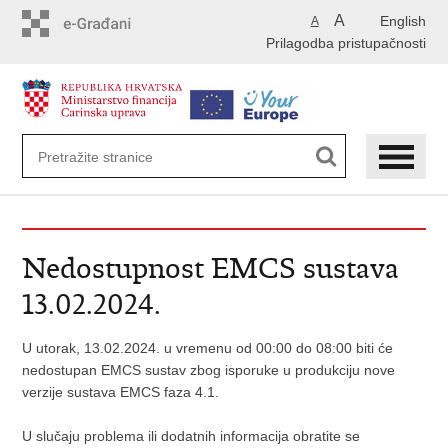
Preskoči
A
English
A
na
Prilagodba pristupačnosti
glavni
sadržaj
Nedostupnost EMCS sustava
13.02.2024.
U utorak, 13.02.2024. u vremenu od 00:00 do 08:00 biti će
nedostupan EMCS sustav zbog isporuke u produkciju nove
verzije sustava EMCS faza 4.1.
U slučaju problema ili dodatnih informacija obratite se