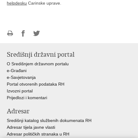
helpdesku
Carinske uprave.
Ispiši
Podijeli
Podijeli
stranicu
na
na
Središnji državni portal
Facebooku
Twitteru
O Središnjem državnom portalu
e-Građani
e-Savjetovanja
Portal otvorenih podataka RH
Izvozni portal
Prijedlozi i komentari
Adresar
Središnji katalog službenih dokumenata RH
Adresar tijela javne vlasti
Adresar političkih stranaka u RH