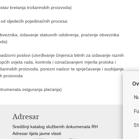
stav kretanja trošarinskih proizvoda)
u od sljedećih pojedinačnih procesa:
a obveznika, izdavanje statusnih odobrenja, praćenje obveznika
oda)
adzorni poslovi (utvrđivanje činjenica bitnih za izdavanje raznih
općih uvjeta rada, kontrola i označavanjem mjerila protoka i
ošarinskih proizvoda, porezni nadzor te sprječavanje i suzbijanje
ih proizvoda
Ov
nstrumenata osiguranja plaćanja)
Nu
Fu
Adresar
V
St
Središnji katalog službenih dokumenata RH
Vla
Adresar tijela javne vlasti
Min