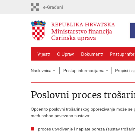
Preskoči
na
glavni
sadržaj
Vijesti
O Upravi
Dokumenti
Pristup info
Naslovnica
Pristup informacijama
Propisi i 
Poslovni proces trošar
Općenito poslovni trošarinskog oporezivanja može se po
međusobno povezana sustava:
proces utvrđivanje i naplate poreza (sustav trošar