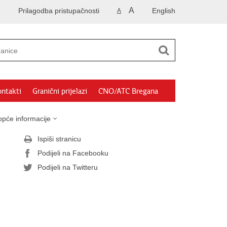
A
Prilagodba pristupačnosti
English
A
ntakti
Granični prijelazi
CNO/ATC Bregana
opće informacije
Ispiši stranicu
Podijeli na Facebooku
Podijeli na Twitteru