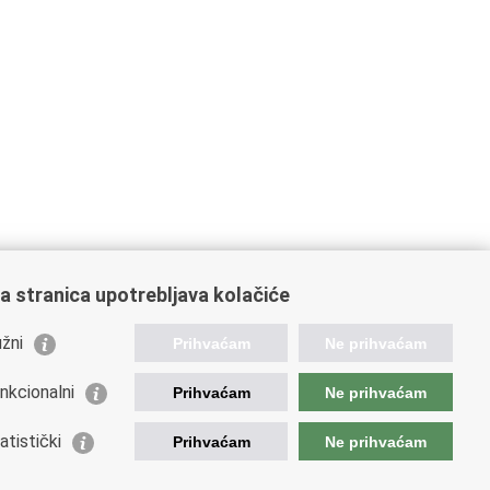
a stranica upotrebljava kolačiće
žni
Prihvaćam
Ne prihvaćam
nkcionalni
Prihvaćam
Ne prihvaćam
ažne poveznice
atistički
Prihvaćam
Ne prihvaćam
da Republike Hrvatske
istarstvo financija