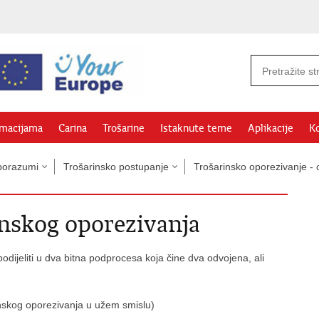
rmacijama
Carina
Trošarine
Istaknute teme
Aplikacije
Ko
sporazumi
Trošarinsko postupanje
Trošarinsko oporezivanje - 
inskog oporezivanja
dijeliti u dva bitna podprocesa koja čine dva odvojena, ali
inskog oporezivanja u užem smislu)