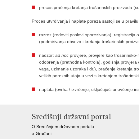
proces praćenja kretanja trošarinskih proizvoda (su
Proces utvrđivanja i naplate poreza sastoji se u pravil
razrez (redoviti poslovi oporezivanja): registracij
(podmirivanja obveza i kretanja trošarinskih proizv
nadzor:
ad hoc
provjere, provjere kao trošarinsko-n
odobrenja (prethodna kontrola), godišnja provjera 
vaga, uzimanje uzoraka i dr.), praćenje kretanja tr
velikih poreznih utaja u vezi s kretanjem trošarinsk
naplata (ovrha / izvršenje, uključujući unovčenje i
Središnji državni portal
O Središnjem državnom portalu
e-Građani