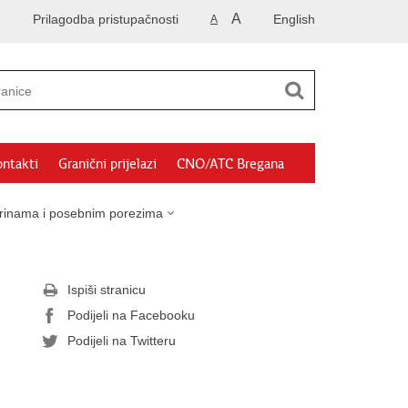
A
Prilagodba pristupačnosti
English
A
ntakti
Granični prijelazi
CNO/ATC Bregana
arinama i posebnim porezima
Ispiši stranicu
Podijeli na Facebooku
Podijeli na Twitteru