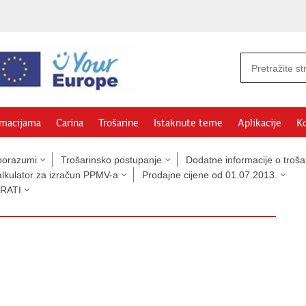
rmacijama
Carina
Trošarine
Istaknute teme
Aplikacije
Ko
sporazumi
Trošarinsko postupanje
Dodatne informacije o troš
alkulator za izračun PPMV-a
Prodajne cijene od 01.07.2013.
ERATI