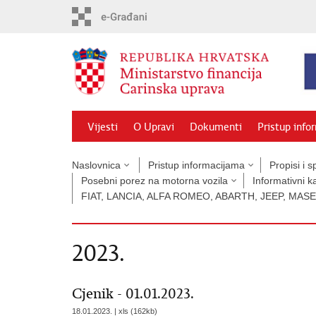
Preskoči
na
glavni
sadržaj
Vijesti
O Upravi
Dokumenti
Pristup info
Naslovnica
Pristup informacijama
Propisi i 
Posebni porez na motorna vozila
Informativni k
FIAT, LANCIA, ALFA ROMEO, ABARTH, JEEP, MAS
2023.
Cjenik - 01.01.2023.
18.01.2023. | xls (162kb)