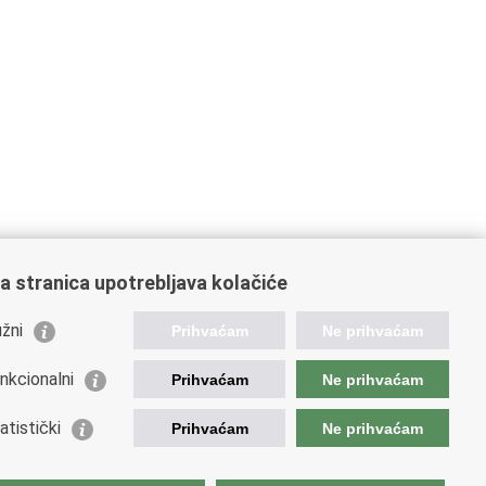
a stranica upotrebljava kolačiće
žni
Prihvaćam
Ne prihvaćam
nkcionalni
Prihvaćam
Ne prihvaćam
ažne poveznice
atistički
Prihvaćam
Ne prihvaćam
da Republike Hrvatske
istarstvo financija
opska komisija