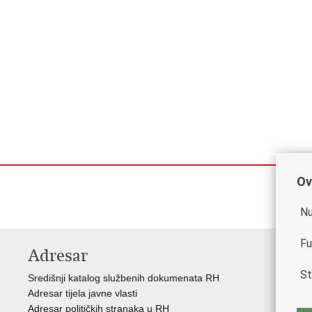
Ov
Nu
Fu
Adresar
V
St
Središnji katalog službenih dokumenata RH
Vla
Adresar tijela javne vlasti
Min
Adresar političkih stranaka u RH
Eur