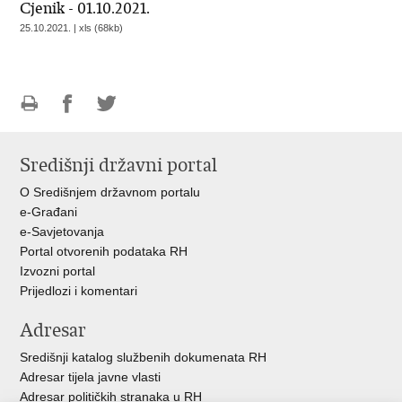
Cjenik - 01.10.2021.
25.10.2021. | xls (68kb)
Ispiši
Podijeli
Podijeli
stranicu
na
na
Središnji državni portal
Facebooku
Twitteru
O Središnjem državnom portalu
e-Građani
e-Savjetovanja
Portal otvorenih podataka RH
Izvozni portal
Prijedlozi i komentari
Adresar
Središnji katalog službenih dokumenata RH
Adresar tijela javne vlasti
Adresar političkih stranaka u RH