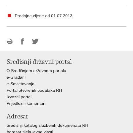
Prodajne cijene od 01.07.2013.
Ispiši
Podijeli
Podijeli
stranicu
na
na
Središnji državni portal
Facebooku
Twitteru
O Središnjem državnom portalu
e-Građani
e-Savjetovanja
Portal otvorenih podataka RH
Izvozni portal
Prijedlozi i komentari
Adresar
Središnji katalog službenih dokumenata RH
Adresar tijela javne vlasti