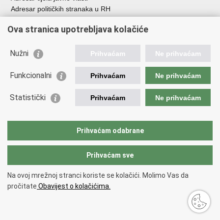
Adresar političkih stranaka u RH
Popis dužnosnika u RH
Ova stranica upotrebljava kolačiće
Besplatni telefoni javne uprave
Pozivi za žurnu pomoć
Nužni
Prihvaćam
Ne prihvaćam
Važne poveznice
Funkcionalni
Prihvaćam
Ne prihvaćam
Vlada Republike Hrvatske
Ministarstvo financija
Statistički
Prihvaćam
Ne prihvaćam
Europska komisija
Svjetska carinska organizacija
Taxation and Customs Union
Prihvaćam odabrane
Porezna uprava
Prihvaćam sve
Povratak na vrh
Na ovoj mrežnoj stranci koriste se kolačići. Molimo Vas da
Copyright © 2026 Ministarstvo financija, Carinska uprava.
Uvjeti
pročitate
Obavijest o kolačićima.
korištenja
.