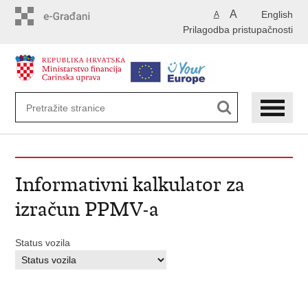
Preskoči
A
English
A
na
Prilagodba pristupačnosti
glavni
sadržaj
Informativni kalkulator za
izračun PPMV-a
Status vozila