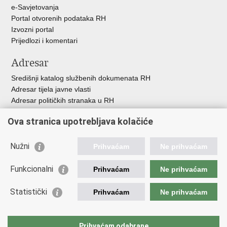
e-Savjetovanja
Portal otvorenih podataka RH
Izvozni portal
Prijedlozi i komentari
Adresar
Središnji katalog službenih dokumenata RH
Adresar tijela javne vlasti
Adresar političkih stranaka u RH
Popis dužnosnika u RH
Ova stranica upotrebljava kolačiće
Besplatni telefoni javne uprave
Pozivi za žurnu pomoć
Nužni
Prihvaćam
Ne prihvaćam
Važne poveznice
Funkcionalni
Prihvaćam
Ne prihvaćam
Vlada Republike Hrvatske
Ministarstvo financija
Statistički
Prihvaćam
Ne prihvaćam
Europska komisija
Svjetska carinska organizacija
Taxation and Customs Union
Prihvaćam odabrane