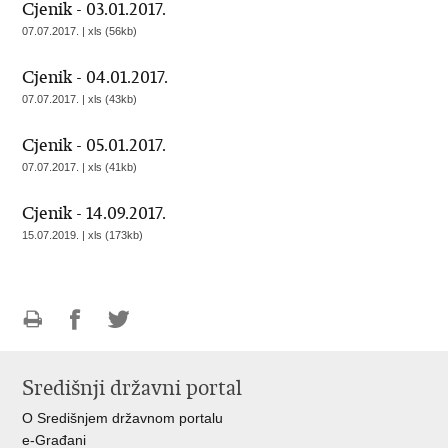
Cjenik - 03.01.2017.
07.07.2017. | xls (56kb)
Cjenik - 04.01.2017.
07.07.2017. | xls (43kb)
Cjenik - 05.01.2017.
07.07.2017. | xls (41kb)
Cjenik - 14.09.2017.
15.07.2019. | xls (173kb)
Ispiši
Podijeli
Podijeli
stranicu
na
na
Središnji državni portal
Facebooku
Twitteru
O Središnjem državnom portalu
e-Građani