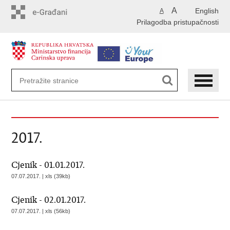
Preskoči
A
English
A
na
Prilagodba pristupačnosti
glavni
sadržaj
2017.
Cjenik - 01.01.2017.
07.07.2017. | xls (39kb)
Cjenik - 02.01.2017.
07.07.2017. | xls (56kb)