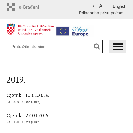
Preskoči
A
English
A
na
Prilagodba pristupačnosti
glavni
sadržaj
2019.
Cjenik - 10.01.2019.
23.10.2019. | xls (28kb)
Cjenik - 22.01.2019.
23.10.2019. | xls (60kb)