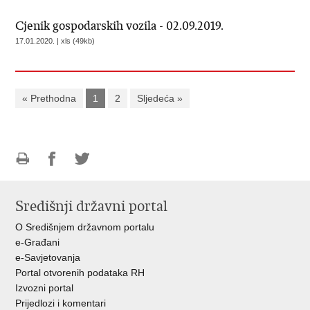
Cjenik gospodarskih vozila - 02.09.2019.
17.01.2020. | xls (49kb)
« Prethodna
1
2
Sljedeća »
Ispiši
Podijeli
Podijeli
stranicu
na
na
Središnji državni portal
Facebooku
Twitteru
O Središnjem državnom portalu
e-Građani
e-Savjetovanja
Portal otvorenih podataka RH
Izvozni portal
Prijedlozi i komentari