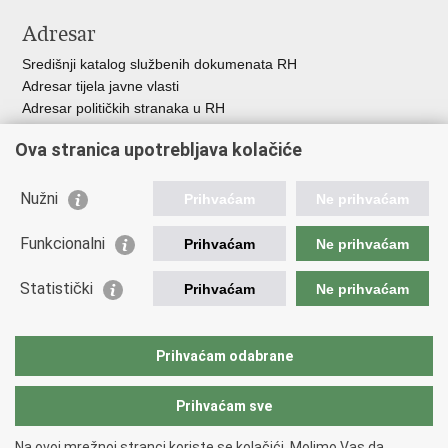
Adresar
Središnji katalog službenih dokumenata RH
Adresar tijela javne vlasti
Adresar političkih stranaka u RH
Popis dužnosnika u RH
Ova stranica upotrebljava kolačiće
Besplatni telefoni javne uprave
Pozivi za žurnu pomoć
Nužni
Prihvaćam
Ne prihvaćam
Važne poveznice
Funkcionalni
Prihvaćam
Ne prihvaćam
Vlada Republike Hrvatske
Ministarstvo financija
Statistički
Prihvaćam
Ne prihvaćam
Europska komisija
Svjetska carinska organizacija
Taxation and Customs Union
Prihvaćam odabrane
Porezna uprava
Prihvaćam sve
Povratak na vrh
Na ovoj mrežnoj stranci koriste se kolačići. Molimo Vas da