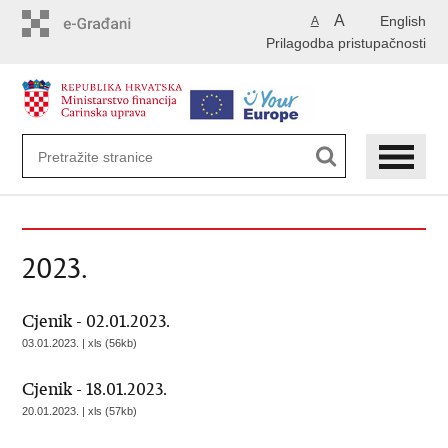
Preskoči
A
English
A
na
Prilagodba pristupačnosti
glavni
sadržaj
2023.
Cjenik - 02.01.2023.
03.01.2023. | xls (56kb)
Cjenik - 18.01.2023.
20.01.2023. | xls (57kb)