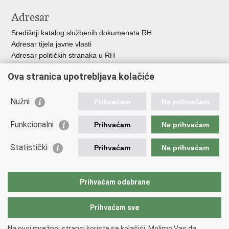
Adresar
Središnji katalog službenih dokumenata RH
Adresar tijela javne vlasti
Adresar političkih stranaka u RH
Popis dužnosnika u RH
Ova stranica upotrebljava kolačiće
Besplatni telefoni javne uprave
Pozivi za žurnu pomoć
Nužni
Prihvaćam
Ne prihvaćam
Važne poveznice
Funkcionalni
Prihvaćam
Ne prihvaćam
Vlada Republike Hrvatske
Ministarstvo financija
Statistički
Prihvaćam
Ne prihvaćam
Europska komisija
Svjetska carinska organizacija
Taxation and Customs Union
Prihvaćam odabrane
Porezna uprava
Prihvaćam sve
Povratak na vrh
Na ovoj mrežnoj stranci koriste se kolačići. Molimo Vas da