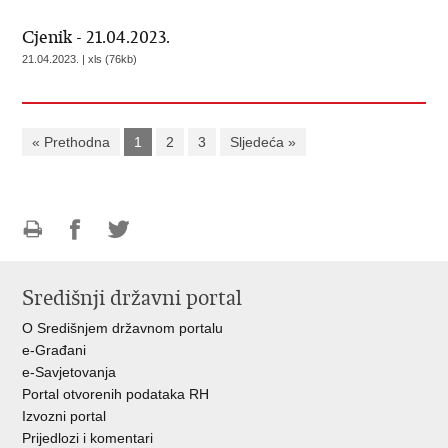
Cjenik - 21.04.2023.
21.04.2023. | xls (76kb)
« Prethodna
1
2
3
Sljedeća »
Ispiši
Podijeli
Podijeli
stranicu
na
na
Središnji državni portal
Facebooku
Twitteru
O Središnjem državnom portalu
e-Građani
e-Savjetovanja
Portal otvorenih podataka RH
Izvozni portal
Prijedlozi i komentari