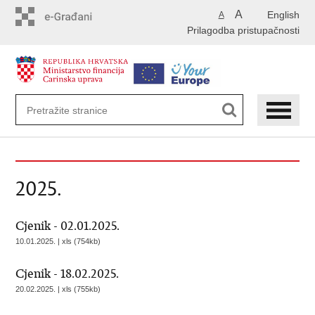
Preskoči
A
English
A
na
Prilagodba pristupačnosti
glavni
sadržaj
2025.
Cjenik - 02.01.2025.
10.01.2025. | xls (754kb)
Cjenik - 18.02.2025.
20.02.2025. | xls (755kb)