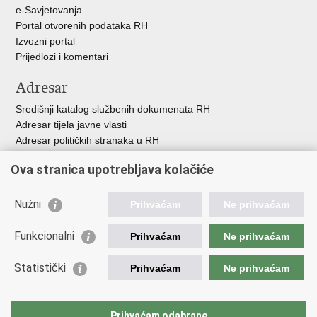
e-Savjetovanja
Portal otvorenih podataka RH
Izvozni portal
Prijedlozi i komentari
Adresar
Središnji katalog službenih dokumenata RH
Adresar tijela javne vlasti
Adresar političkih stranaka u RH
Popis dužnosnika u RH
Ova stranica upotrebljava kolačiće
Besplatni telefoni javne uprave
Pozivi za žurnu pomoć
Nužni
Prihvaćam
Ne prihvaćam
Važne poveznice
Funkcionalni
Prihvaćam
Ne prihvaćam
Vlada Republike Hrvatske
Ministarstvo financija
Statistički
Prihvaćam
Ne prihvaćam
Europska komisija
Svjetska carinska organizacija
Taxation and Customs Union
Prihvaćam odabrane