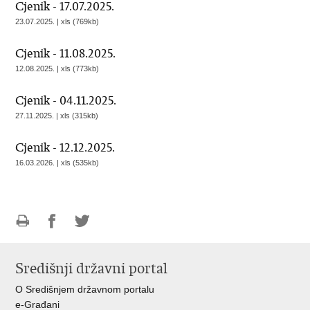
Cjenik - 17.07.2025.
23.07.2025. | xls (769kb)
Cjenik - 11.08.2025.
12.08.2025. | xls (773kb)
Cjenik - 04.11.2025.
27.11.2025. | xls (315kb)
Cjenik - 12.12.2025.
16.03.2026. | xls (535kb)
Ispiši
Podijeli
Podijeli
stranicu
na
na
Središnji državni portal
Facebooku
Twitteru
O Središnjem državnom portalu
e-Građani