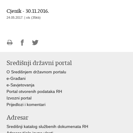
Cjenik - 30.11.2016.
24.05.2017. | xls (35kb)
Ispiši
Podijeli
Podijeli
stranicu
na
na
Središnji državni portal
Facebooku
Twitteru
O Središnjem državnom portalu
e-Građani
e-Savjetovanja
Portal otvorenih podataka RH
Izvozni portal
Prijedlozi i komentari
Adresar
Središnji katalog službenih dokumenata RH