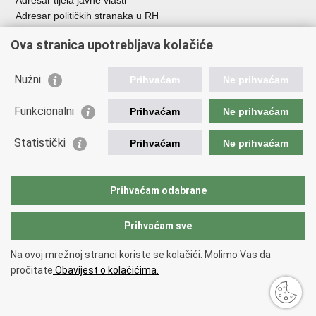
Adresar tijela javne vlasti
Adresar političkih stranaka u RH
Popis dužnosnika u RH
Ova stranica upotrebljava kolačiće
Besplatni telefoni javne uprave
Pozivi za žurnu pomoć
Nužni
Prihvaćam
Ne prihvaćam
Važne poveznice
Funkcionalni
Prihvaćam
Ne prihvaćam
Vlada Republike Hrvatske
Ministarstvo financija
Statistički
Prihvaćam
Ne prihvaćam
Europska komisija
Svjetska carinska organizacija
Taxation and Customs Union
Prihvaćam odabrane
Porezna uprava
Prihvaćam sve
Povratak na vrh
Na ovoj mrežnoj stranci koriste se kolačići. Molimo Vas da
Copyright © 2026 Ministarstvo financija, Carinska uprava.
Uvjeti
pročitate
Obavijest o kolačićima.
korištenja
.