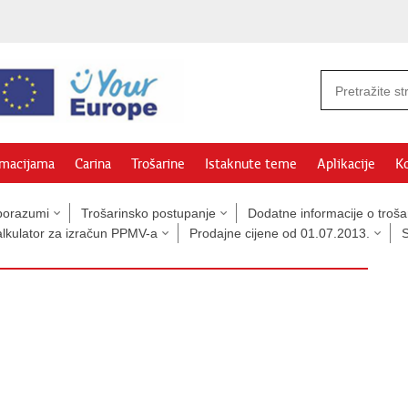
rmacijama
Carina
Trošarine
Istaknute teme
Aplikacije
Ko
sporazumi
Trošarinsko postupanje
Dodatne informacije o troš
alkulator za izračun PPMV-a
Prodajne cijene od 01.07.2013.