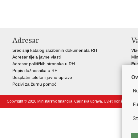
Adresar
V
Središnji katalog službenih dokumenata RH
Vla
Adresar tijela javne vlasti
Min
Adresar političkih stranaka u RH
Eur
Popis dužnosnika u RH
Svj
Ov
Besplatni telefoni javne uprave
Tax
Pozivi za žurnu pomoć
Por
Nu
Copyright © 2026 Ministarstvo financija, Carinska uprava.
Uvjeti korištenja
.
Fu
St