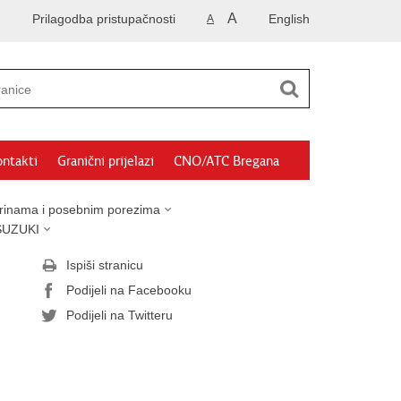
A
Prilagodba pristupačnosti
English
A
ntakti
Granični prijelazi
CNO/ATC Bregana
arinama i posebnim porezima
SUZUKI
Ispiši stranicu
Podijeli na Facebooku
Podijeli na Twitteru