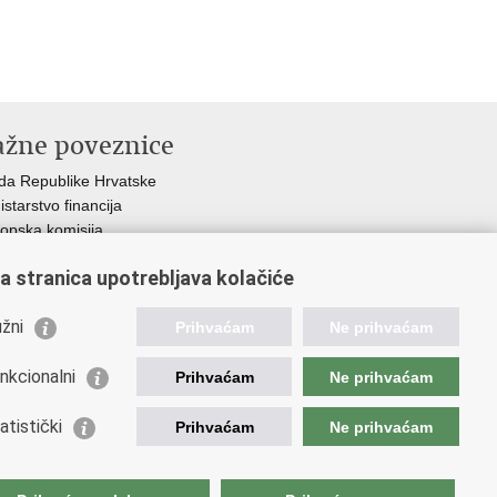
ažne poveznice
da Republike Hrvatske
istarstvo financija
opska komisija
etska carinska organizacija
a stranica upotrebljava kolačiće
ation and Customs Union
ezna uprava
žni
Prihvaćam
Ne prihvaćam
nkcionalni
Prihvaćam
Ne prihvaćam
atistički
Prihvaćam
Ne prihvaćam