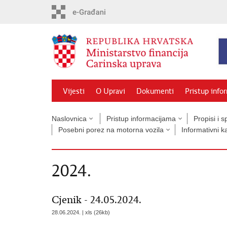
Preskoči
na
glavni
sadržaj
Vijesti
O Upravi
Dokumenti
Pristup info
Naslovnica
Pristup informacijama
Propisi i 
Posebni porez na motorna vozila
Informativni k
2024.
Cjenik - 24.05.2024.
28.06.2024. | xls (26kb)