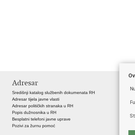
Ov
Adresar
V
Nu
Središnji katalog službenih dokumenata RH
Vla
Adresar tijela javne vlasti
Min
Fu
Adresar političkih stranaka u RH
Eur
Popis dužnosnika u RH
Svj
St
Besplatni telefoni javne uprave
Tax
Pozivi za žurnu pomoć
Por