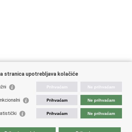
a stranica upotrebljava kolačiće
ažne poveznice
žni
Prihvaćam
Ne prihvaćam
da Republike Hrvatske
istarstvo financija
nkcionalni
Prihvaćam
Ne prihvaćam
opska komisija
etska carinska organizacija
atistički
Prihvaćam
Ne prihvaćam
ation and Customs Union
ezna uprava