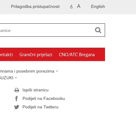
A
Prilagodba pristupačnosti
English
A
ntakti
Granični prijelazi
CNO/ATC Bregana
arinama i posebnim porezima
SUZUKI
Ispiši stranicu
Podijeli na Facebooku
Podijeli na Twitteru