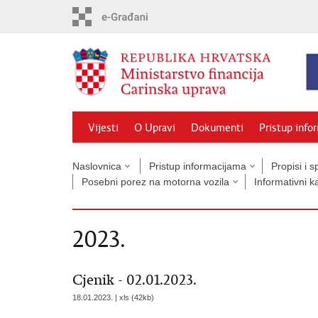
Preskoči
na
glavni
sadržaj
Vijesti
O Upravi
Dokumenti
Pristup info
Naslovnica
Pristup informacijama
Propisi i 
Posebni porez na motorna vozila
Informativni k
2023.
Cjenik - 02.01.2023.
18.01.2023. | xls (42kb)