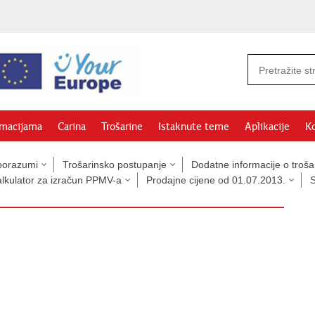
rmacijama
Carina
Trošarine
Istaknute teme
Aplikacije
Ko
sporazumi
Trošarinsko postupanje
Dodatne informacije o troš
alkulator za izračun PPMV-a
Prodajne cijene od 01.07.2013.