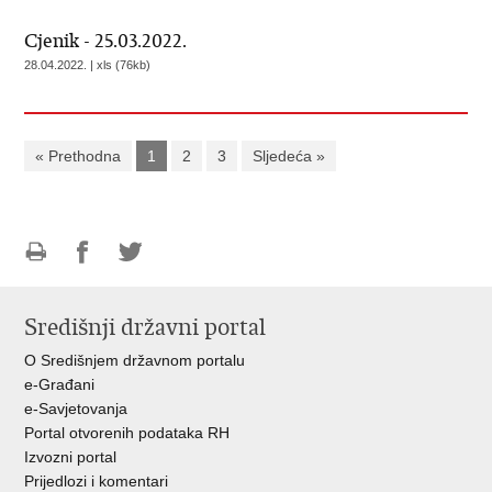
Cjenik - 25.03.2022.
28.04.2022. | xls (76kb)
« Prethodna
1
2
3
Sljedeća »
Ispiši
Podijeli
Podijeli
stranicu
na
na
Središnji državni portal
Facebooku
Twitteru
O Središnjem državnom portalu
e-Građani
e-Savjetovanja
Portal otvorenih podataka RH
Izvozni portal
Prijedlozi i komentari