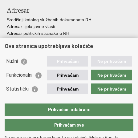
Adresar
Središnji katalog službenih dokumenata RH
Adresar tijela javne vlasti
Adresar političkih stranaka u RH
Popis dužnosnika u RH
Ova stranica upotrebljava kolačiće
Besplatni telefoni javne uprave
Pozivi za žurnu pomoć
Nužni
Prihvaćam
Ne prihvaćam
Važne poveznice
Funkcionalni
Prihvaćam
Ne prihvaćam
Vlada Republike Hrvatske
Ministarstvo financija
Statistički
Prihvaćam
Ne prihvaćam
Europska komisija
Svjetska carinska organizacija
Taxation and Customs Union
Prihvaćam odabrane
Porezna uprava
Prihvaćam sve
Povratak na vrh
Na ovoj mrežnoj stranci koriste se kolačići. Molimo Vas da