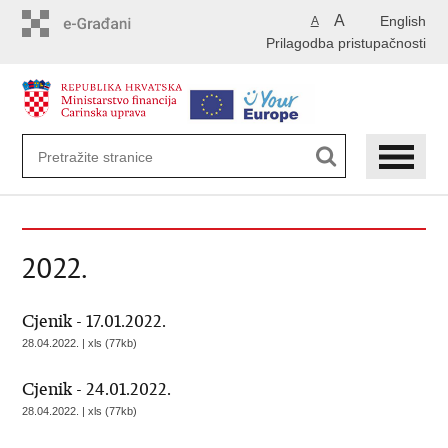
Preskoči
A
English
A
na
Prilagodba pristupačnosti
glavni
sadržaj
2022.
Cjenik - 17.01.2022.
28.04.2022. | xls (77kb)
Cjenik - 24.01.2022.
28.04.2022. | xls (77kb)