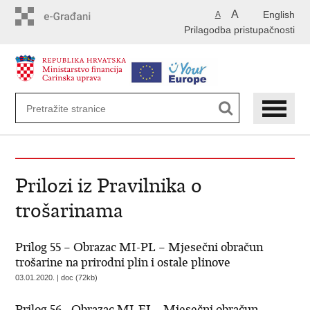
Preskoči
A
English
A
na
Prilagodba pristupačnosti
glavni
sadržaj
Prilozi iz Pravilnika o
trošarinama
Prilog 55 – Obrazac MI-PL – Mjesečni obračun
trošarine na prirodni plin i ostale plinove
03.01.2020. | doc (72kb)
Prilog 56 - Obrazac MI-EL - Mjesečni obračun