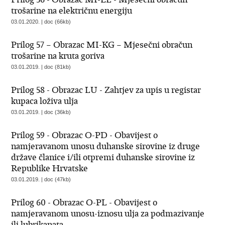
trošarine na električnu energiju
03.01.2020. | doc (66kb)
Prilog 57 – Obrazac MI-KG – Mjesečni obračun
trošarine na kruta goriva
03.01.2019. | doc (81kb)
Prilog 58 - Obrazac LU - Zahtjev za upis u registar
kupaca loživa ulja
03.01.2019. | doc (36kb)
Prilog 59 - Obrazac O-PD - Obavijest o
namjeravanom unosu duhanske sirovine iz druge
države članice i/ili otpremi duhanske sirovine iz
Republike Hrvatske
03.01.2019. | doc (47kb)
Prilog 60 - Obrazac O-PL - Obavijest o
namjeravanom unosu-iznosu ulja za podmazivanje
ili lubrikanata