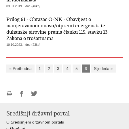
03.01.2019. | doc (46kb)
Prilog 61 - Obrazac O-NK - Obavijest o
namjeravanom unosu/otpremi energenata te
duhanske sirovine prema članku 115. stavku 13.
Zakona o trošarinama
10.10.2023. | doc (23kb)
« Prethodna
1
2
3
4
5
6
Sljedeća »
Ispiši
Podijeli
Podijeli
stranicu
na
na
Središnji državni portal
Facebooku
Twitteru
O Središnjem državnom portalu
e-Građani