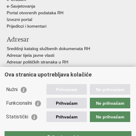
e-Savjetovanja
Portal otvorenih podataka RH
Izvozni portal
Prijedlozi i komentari
Adresar
Središnji katalog službenih dokumenata RH
Adresar tijela javne vlasti
Adresar političkih stranaka u RH
Popis dužnosnika u RH
Ova stranica upotrebljava kolačiće
Besplatni telefoni javne uprave
Pozivi za žurnu pomoć
Nužni
Prihvaćam
Ne prihvaćam
Važne poveznice
Funkcionalni
Prihvaćam
Ne prihvaćam
Vlada Republike Hrvatske
Ministarstvo financija
Statistički
Prihvaćam
Ne prihvaćam
Europska komisija
Svjetska carinska organizacija
Taxation and Customs Union