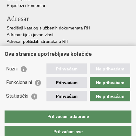
Prijedlozi i komentari
Adresar
Središnji katalog službenih dokumenata RH
Adresar tijela javne vlasti
Adresar političkih stranaka u RH
Popis dužnosnika u RH
Ova stranica upotrebljava kolačiće
Besplatni telefoni javne uprave
Pozivi za žurnu pomoć
Nužni
Prihvaćam
Ne prihvaćam
Važne poveznice
Funkcionalni
Prihvaćam
Ne prihvaćam
Vlada Republike Hrvatske
Ministarstvo financija
Statistički
Prihvaćam
Ne prihvaćam
Europska komisija
Svjetska carinska organizacija
Taxation and Customs Union
Prihvaćam odabrane
Porezna uprava
Prihvaćam sve