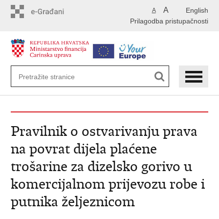
Preskoči
A
English
A
na
Prilagodba pristupačnosti
glavni
sadržaj
Pravilnik o ostvarivanju prava
na povrat dijela plaćene
trošarine za dizelsko gorivo u
komercijalnom prijevozu robe i
putnika željeznicom