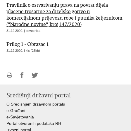
Pravilnik o ostvarivanju prava na povrat dijela
plaćene trošarine za dizelsko gorivo u
komercijalnom prijevozu robe i putnika željeznicom
("Narodne novine", broj 147/2020)
31.12.2020. | poveznica
Prilog 1 - Obrazac 1
31.12.2020. | xls (23kb)
Ispiši
Podijeli
Podijeli
stranicu
na
na
Središnji državni portal
Facebooku
Twitteru
O Središnjem državnom portalu
e-Građani
e-Savjetovanja
Portal otvorenih podataka RH
Izvozni portal