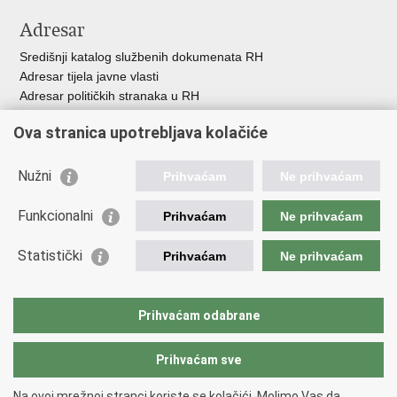
Adresar
Središnji katalog službenih dokumenata RH
Adresar tijela javne vlasti
Adresar političkih stranaka u RH
Popis dužnosnika u RH
Ova stranica upotrebljava kolačiće
Besplatni telefoni javne uprave
Pozivi za žurnu pomoć
Nužni
Prihvaćam
Ne prihvaćam
Važne poveznice
Funkcionalni
Prihvaćam
Ne prihvaćam
Vlada Republike Hrvatske
Ministarstvo financija
Statistički
Prihvaćam
Ne prihvaćam
Europska komisija
Svjetska carinska organizacija
Taxation and Customs Union
Prihvaćam odabrane
Porezna uprava
Prihvaćam sve
Povratak na vrh
Na ovoj mrežnoj stranci koriste se kolačići. Molimo Vas da