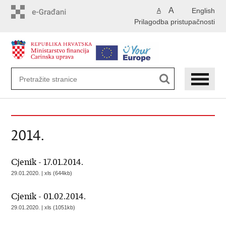
Preskoči
A
English
A
na
Prilagodba pristupačnosti
glavni
sadržaj
2014.
Cjenik - 17.01.2014.
29.01.2020. | xls (644kb)
Cjenik - 01.02.2014.
29.01.2020. | xls (1051kb)