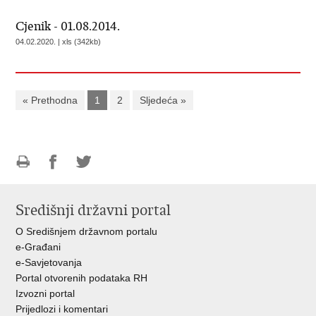
Cjenik - 01.08.2014.
04.02.2020. | xls (342kb)
« Prethodna
1
2
Sljedeća »
Ispiši
Podijeli
Podijeli
stranicu
na
na
Središnji državni portal
Facebooku
Twitteru
O Središnjem državnom portalu
e-Građani
e-Savjetovanja
Portal otvorenih podataka RH
Izvozni portal
Prijedlozi i komentari