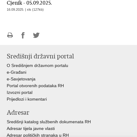
Cjenik - 05.09.2025.
16.09.2025. | xls (127kb)
Ispiši
Podijeli
Podijeli
stranicu
na
na
Središnji državni portal
Facebooku
Twitteru
O Središnjem državnom portalu
e-Građani
e-Savjetovanja
Portal otvorenih podataka RH
Izvozni portal
Prijedlozi i komentari
Adresar
Središnji katalog službenih dokumenata RH
Adresar tijela javne vlasti
Adresar političkih stranaka u RH