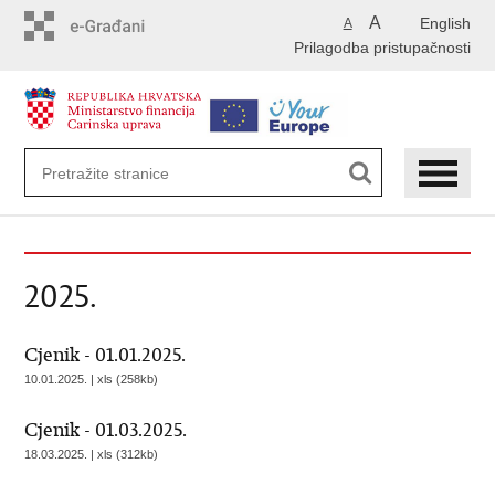
Preskoči
A
English
A
na
Prilagodba pristupačnosti
glavni
sadržaj
2025.
Cjenik - 01.01.2025.
10.01.2025. | xls (258kb)
Cjenik - 01.03.2025.
18.03.2025. | xls (312kb)