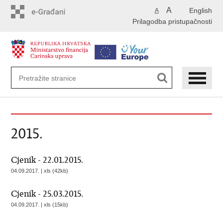
Preskoči
A
English
A
na
Prilagodba pristupačnosti
glavni
sadržaj
2015.
Cjenik - 22.01.2015.
04.09.2017. | xls (42kb)
Cjenik - 25.03.2015.
04.09.2017. | xls (15kb)