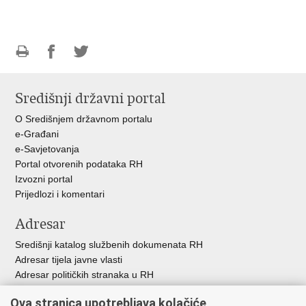
Ispiši
Podijeli
Podijeli
stranicu
na
na
Središnji državni portal
Facebooku
Twitteru
O Središnjem državnom portalu
e-Građani
e-Savjetovanja
Portal otvorenih podataka RH
Izvozni portal
Prijedlozi i komentari
Adresar
Središnji katalog službenih dokumenata RH
Adresar tijela javne vlasti
Adresar političkih stranaka u RH
Popis dužnosnika u RH
Ova stranica upotrebljava kolačiće
Besplatni telefoni javne uprave