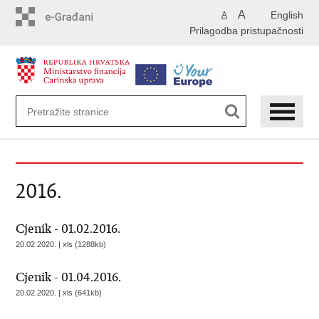
Preskoči
A
English
A
na
Prilagodba pristupačnosti
glavni
sadržaj
2016.
Cjenik - 01.02.2016.
20.02.2020. | xls (1288kb)
Cjenik - 01.04.2016.
20.02.2020. | xls (641kb)