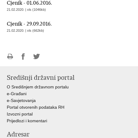
Cjenik - 01.06.2016.
21.02.2020. | xls (1046kb)
Cjenik - 29.09.2016.
21.02.2020. | xls (662kb)
Ispiši
Podijeli
Podijeli
stranicu
na
na
Središnji državni portal
Facebooku
Twitteru
O Središnjem državnom portalu
e-Građani
e-Savjetovanja
Portal otvorenih podataka RH
Izvozni portal
Prijedlozi i komentari
Adresar