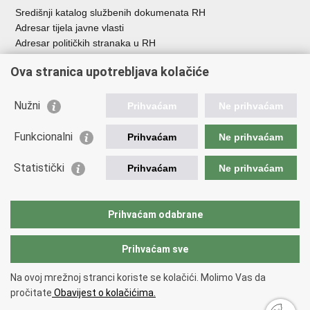
Središnji katalog službenih dokumenata RH
Adresar tijela javne vlasti
Adresar političkih stranaka u RH
Popis dužnosnika u RH
Ova stranica upotrebljava kolačiće
Besplatni telefoni javne uprave
Pozivi za žurnu pomoć
Nužni
Prihvaćam
Ne prihvaćam
Važne poveznice
Funkcionalni
Prihvaćam
Ne prihvaćam
Vlada Republike Hrvatske
Ministarstvo financija
Statistički
Prihvaćam
Ne prihvaćam
Europska komisija
Svjetska carinska organizacija
Taxation and Customs Union
Prihvaćam odabrane
Porezna uprava
Prihvaćam sve
Povratak na vrh
Na ovoj mrežnoj stranci koriste se kolačići. Molimo Vas da
Copyright © 2026 Ministarstvo financija, Carinska uprava.
Uvjeti
pročitate
Obavijest o kolačićima.
korištenja
.