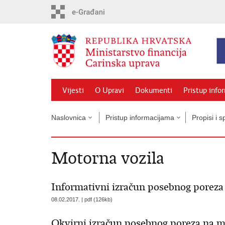
Preskoči
na
glavni
sadržaj
Vijesti
O Upravi
Dokumenti
Pristup info
Naslovnica
Pristup informacijama
Propisi i 
Motorna vozila
Informativni izračun posebnog poreza
08.02.2017. | pdf (126kb)
Okvirni izračun posebnog poreza na m