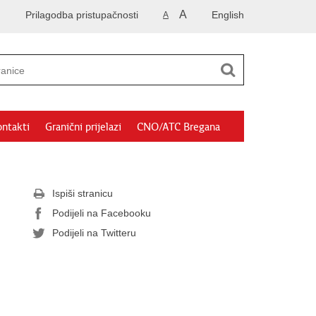
A
Prilagodba pristupačnosti
English
A
ntakti
Granični prijelazi
CNO/ATC Bregana
Ispiši stranicu
Podijeli na Facebooku
Podijeli na Twitteru