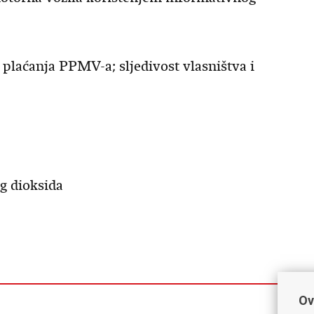
laćanja PPMV-a; sljedivost vlasništva i
g dioksida
Ov