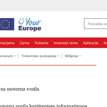
rmacijama
Carina
Trošarine
Istaknute teme
Aplikacije
Ko
sporazumi
Trošarinsko postupanje
Mišljenja
 na motorna vozila
otorna vozila korištenjem informativnog