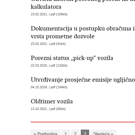
kalkulatora
23.02.2021. | pdf (105kb)
Dokumentacija u postupku obračuna i p
vrsta prometne dozvole
23.02.2021. | pdf (91kb)
Porezni status „pick-up“ vozila
22.03.2016. | pdf (132kb)
Utvrđivanje prosječne emisije ugljično
04.10.2018. | pdf (194kb)
Oldtimer vozila
13.10.2021. | pdf (65kb)
« Prethodna
1
2
3
Sljedeća »