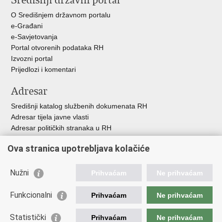
Središnji državni portal
O Središnjem državnom portalu
e-Građani
e-Savjetovanja
Portal otvorenih podataka RH
Izvozni portal
Prijedlozi i komentari
Adresar
Središnji katalog službenih dokumenata RH
Adresar tijela javne vlasti
Adresar političkih stranaka u RH
Popis dužnosnika u RH
Ova stranica upotrebljava kolačiće
Besplatni telefoni javne uprave
Pozivi za žurnu pomoć
Nužni
Prihvaćam
Ne prihvaćam
Važne poveznice
Funkcionalni
Prihvaćam
Ne prihvaćam
Vlada Republike Hrvatske
Ministarstvo financija
Statistički
Prihvaćam
Ne prihvaćam
Europska komisija