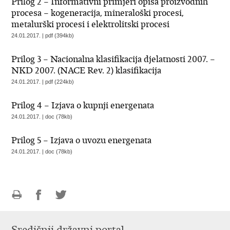
Prilog 2 – Informativni primjeri opisa proizvodnih
procesa – kogeneracija, mineraloški procesi,
metalurški procesi i elektrolitski procesi
24.01.2017. | pdf (394kb)
Prilog 3 – Nacionalna klasifikacija djelatnosti 2007. –
NKD 2007. (NACE Rev. 2) klasifikacija
24.01.2017. | pdf (224kb)
Prilog 4 – Izjava o kupnji energenata
24.01.2017. | doc (78kb)
Prilog 5 – Izjava o uvozu energenata
24.01.2017. | doc (78kb)
Ispiši
Podijeli
Podijeli
stranicu
na
na
Facebooku
Twitteru