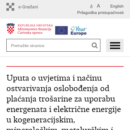
Preskoči
A
English
A
na
Prilagodba pristupačnosti
glavni
sadržaj
Uputa o uvjetima i načinu
ostvarivanja oslobođenja od
plaćanja trošarine za uporabu
energenata i električne energije
u kogeneracijskim,