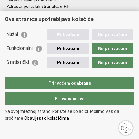
Adresar političkih stranaka u RH
Popis dužnosnika u RH
Ova stranica upotrebljava kolačiće
Besplatni telefoni javne uprave
Pozivi za žurnu pomoć
Nužni
Prihvaćam
Ne prihvaćam
Važne poveznice
Funkcionalni
Prihvaćam
Ne prihvaćam
Vlada Republike Hrvatske
Ministarstvo financija
Statistički
Prihvaćam
Ne prihvaćam
Europska komisija
Svjetska carinska organizacija
Taxation and Customs Union
Prihvaćam odabrane
Porezna uprava
Prihvaćam sve
Povratak na vrh
Na ovoj mrežnoj stranci koriste se kolačići. Molimo Vas da
Copyright © 2026 Ministarstvo financija, Carinska uprava.
Uvjeti
pročitate
Obavijest o kolačićima.
korištenja
.