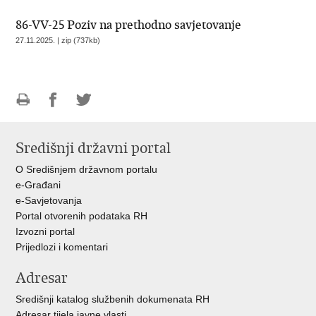
86-VV-25 Poziv na prethodno savjetovanje
27.11.2025. | zip (737kb)
Ispiši
Podijeli
Podijeli
stranicu
na
na
Središnji državni portal
Facebooku
Twitteru
O Središnjem državnom portalu
e-Građani
e-Savjetovanja
Portal otvorenih podataka RH
Izvozni portal
Prijedlozi i komentari
Adresar
Središnji katalog službenih dokumenata RH
Adresar tijela javne vlasti