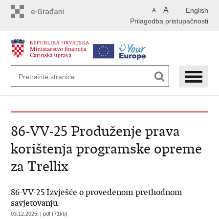
Preskoči
A
English
A
na
Prilagodba pristupačnosti
glavni
sadržaj
86-VV-25 Produženje prava
korištenja programske opreme
za Trellix
86-VV-25 Izvješće o provedenom prethodnom
savjetovanju
03.12.2025. | pdf (71kb)