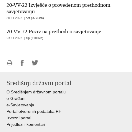
20-VV-22 Izvješće o provedenom prethodnom
savjetovanju
30.11.2022. | pdf (3776kb)
20-VV-22 Poziv na prethodno savjetovanje
23.11.2022. | zip (1100kb)
Ispiši
Podijeli
Podijeli
stranicu
na
na
Središnji državni portal
Facebooku
Twitteru
O Središnjem državnom portalu
e-Građani
e-Savjetovanja
Portal otvorenih podataka RH
Izvozni portal
Prijedlozi i komentari