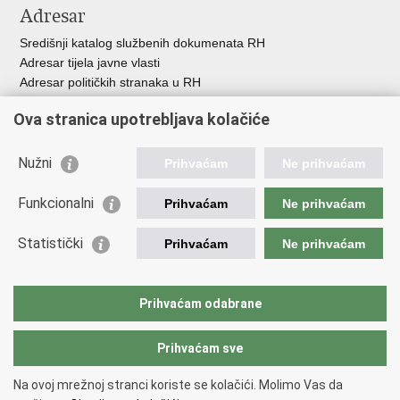
Adresar
Središnji katalog službenih dokumenata RH
Adresar tijela javne vlasti
Adresar političkih stranaka u RH
Popis dužnosnika u RH
Ova stranica upotrebljava kolačiće
Besplatni telefoni javne uprave
Pozivi za žurnu pomoć
Nužni
Prihvaćam
Ne prihvaćam
Važne poveznice
Funkcionalni
Prihvaćam
Ne prihvaćam
Vlada Republike Hrvatske
Ministarstvo financija
Statistički
Prihvaćam
Ne prihvaćam
Europska komisija
Svjetska carinska organizacija
Taxation and Customs Union
Prihvaćam odabrane
Porezna uprava
Prihvaćam sve
Povratak na vrh
Na ovoj mrežnoj stranci koriste se kolačići. Molimo Vas da
Copyright © 2026 Ministarstvo financija, Carinska uprava.
Uvjeti