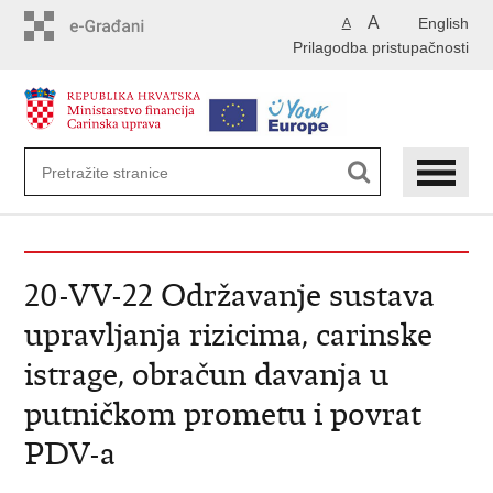
Preskoči
A
English
A
na
Prilagodba pristupačnosti
glavni
sadržaj
20-VV-22 Održavanje sustava
upravljanja rizicima, carinske
istrage, obračun davanja u
putničkom prometu i povrat
PDV-a