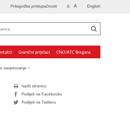
A
Prilagodba pristupačnosti
English
A
ntakti
Granični prijelazi
CNO/ATC Bregana
o savjetovanje
Ispiši stranicu
Podijeli na Facebooku
Podijeli na Twitteru