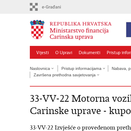
Preskoči
na
glavni
sadržaj
Vijesti
O Upravi
Dokumenti
Pristup info
Naslovnica
Pristup informacijama
Nabava, pr
Završena prethodna savjetovanja
33-VV-22 Motorna vozil
Carinske uprave - kup
33-VV-22 Izvješće o provedenom pret