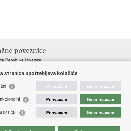
ažne poveznice
da Republike Hrvatske
istarstvo financija
a stranica upotrebljava kolačiće
opska komisija
etska carinska organizacija
žni
ation and Customs Union
Prihvaćam
Ne prihvaćam
ezna uprava
nkcionalni
Prihvaćam
Ne prihvaćam
atistički
Prihvaćam
Ne prihvaćam