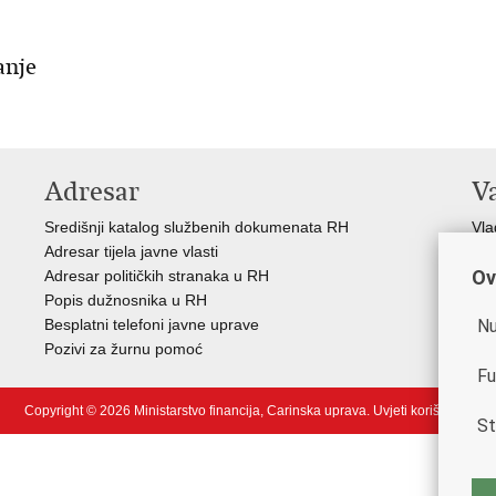
anje
Adresar
V
Središnji katalog službenih dokumenata RH
Vla
Adresar tijela javne vlasti
Min
Ov
Adresar političkih stranaka u RH
Eur
Popis dužnosnika u RH
Svj
Nu
Besplatni telefoni javne uprave
Tax
Pozivi za žurnu pomoć
Por
Fu
Copyright © 2026 Ministarstvo financija, Carinska uprava.
Uvjeti korištenja
.
St