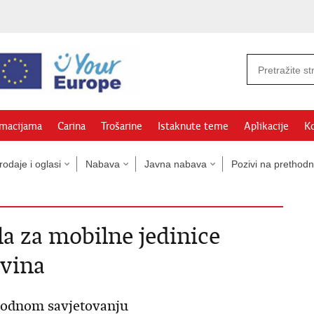
rmacijama
Carina
Trošarine
Istaknute teme
Aplikacije
Ko
odaje i oglasi
Nabava
Javna nabava
Pozivi na prethodn
a za mobilne jedinice
ovina
hodnom savjetovanju