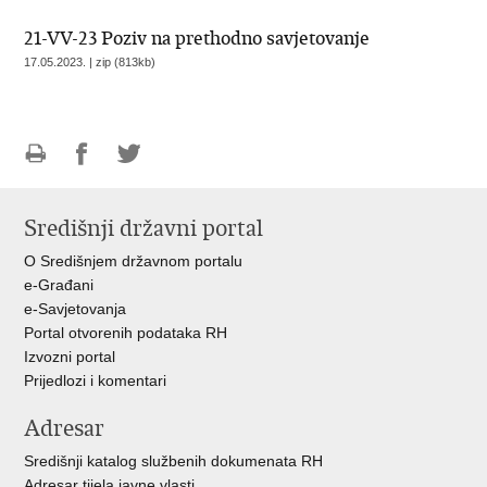
21-VV-23 Poziv na prethodno savjetovanje
17.05.2023. | zip (813kb)
Ispiši
Podijeli
Podijeli
stranicu
na
na
Središnji državni portal
Facebooku
Twitteru
O Središnjem državnom portalu
e-Građani
e-Savjetovanja
Portal otvorenih podataka RH
Izvozni portal
Prijedlozi i komentari
Adresar
Središnji katalog službenih dokumenata RH
Adresar tijela javne vlasti