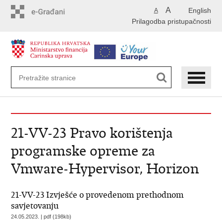
Preskoči
A
English
A
na
Prilagodba pristupačnosti
glavni
sadržaj
21-VV-23 Pravo korištenja
programske opreme za
Vmware-Hypervisor, Horizon
21-VV-23 Izvješće o provedenom prethodnom
savjetovanju
24.05.2023. | pdf (198kb)