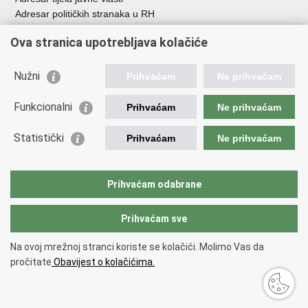
Adresar političkih stranaka u RH
Popis dužnosnika u RH
Ova stranica upotrebljava kolačiće
Besplatni telefoni javne uprave
Pozivi za žurnu pomoć
Nužni
Prihvaćam
Ne prihvaćam
Važne poveznice
Funkcionalni
Prihvaćam
Ne prihvaćam
Vlada Republike Hrvatske
Ministarstvo financija
Statistički
Prihvaćam
Ne prihvaćam
Europska komisija
Svjetska carinska organizacija
Taxation and Customs Union
Prihvaćam odabrane
Porezna uprava
Prihvaćam sve
Povratak na vrh
Na ovoj mrežnoj stranci koriste se kolačići. Molimo Vas da
Copyright © 2026 Ministarstvo financija, Carinska uprava.
Uvjeti
pročitate
Obavijest o kolačićima.
korištenja
.