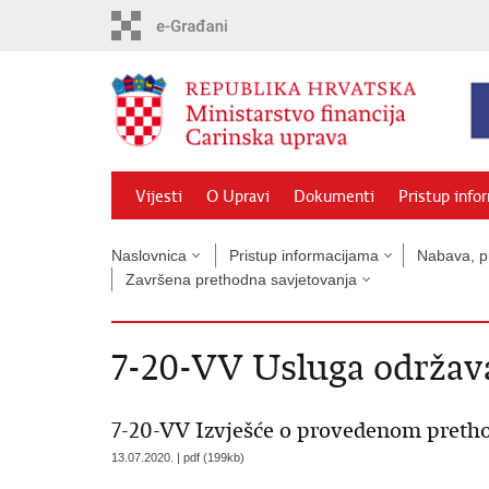
Preskoči
na
glavni
sadržaj
Vijesti
O Upravi
Dokumenti
Pristup info
Naslovnica
Pristup informacijama
Nabava, pr
Završena prethodna savjetovanja
7-20-VV Usluga održav
7-20-VV Izvješće o provedenom preth
13.07.2020. | pdf (199kb)