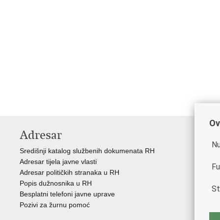
Ov
Adresar
V
Nu
Središnji katalog službenih dokumenata RH
Vla
Adresar tijela javne vlasti
Min
Fu
Adresar političkih stranaka u RH
Eur
Popis dužnosnika u RH
Svj
St
Besplatni telefoni javne uprave
Tax
Pozivi za žurnu pomoć
Por