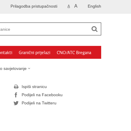
A
Prilagodba pristupačnosti
English
A
ntakti
Granični prijelazi
CNO/ATC Bregana
o savjetovanje
Ispiši stranicu
Podijeli na Facebooku
Podijeli na Twitteru