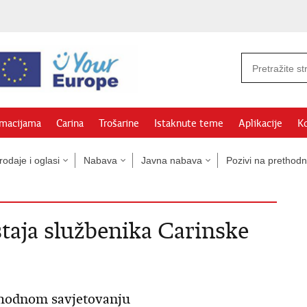
rmacijama
Carina
Trošarine
Istaknute teme
Aplikacije
Ko
odaje i oglasi
Nabava
Javna nabava
Pozivi na prethodn
taja službenika Carinske
thodnom savjetovanju