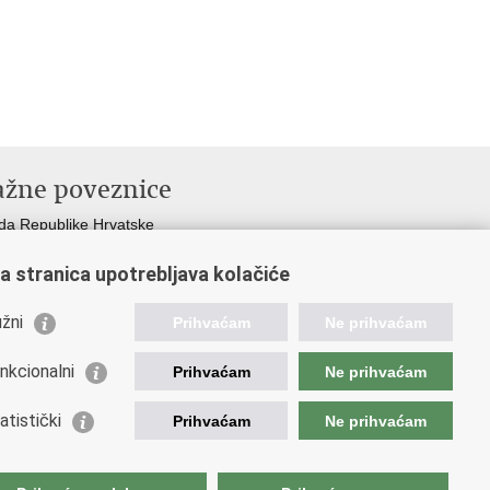
ažne poveznice
da Republike Hrvatske
istarstvo financija
a stranica upotrebljava kolačiće
opska komisija
etska carinska organizacija
žni
ation and Customs Union
Prihvaćam
Ne prihvaćam
ezna uprava
nkcionalni
Prihvaćam
Ne prihvaćam
atistički
Prihvaćam
Ne prihvaćam