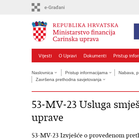
Preskoči
na
glavni
sadržaj
Vijesti
O Upravi
Dokumenti
Pristup info
Naslovnica
Pristup informacijama
Nabava, pr
Završena prethodna savjetovanja
53-MV-23 Usluga smješ
uprave
53-MV-23 Izvješće o provedenom pre