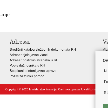
vanje
Adresar
V
Središnji katalog službenih dokumenata RH
Vla
Adresar tijela javne vlasti
Min
Ov
Adresar političkih stranaka u RH
Eur
Popis dužnosnika u RH
Svj
Nu
Besplatni telefoni javne uprave
Tax
Pozivi za žurnu pomoć
Por
Fu
Copyright © 2026 Ministarstvo financija, Carinska uprava.
Uvjeti korištenja
.
St