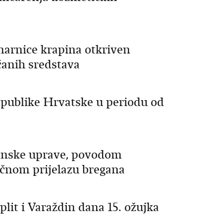
narnice krapina otkriven
anih sredstava
publike Hrvatske u periodu od
rinske uprave, povodom
ičnom prijelazu bregana
lit i Varaždin dana 15. ožujka