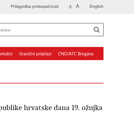
A
Prilagodba pristupačnosti
English
A
ntakti
Granični prijelazi
CNO/ATC Bregana
ublike hrvatske dana 19. ožujka