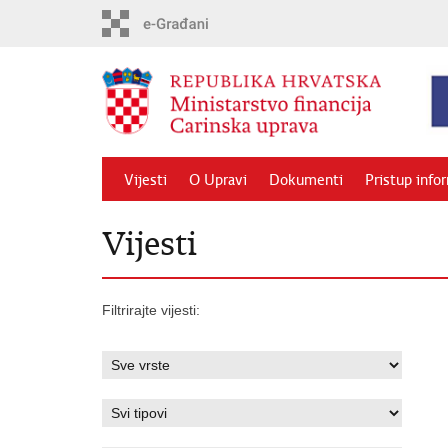
Preskoči
na
glavni
sadržaj
Vijesti
O Upravi
Dokumenti
Pristup info
Vijesti
Filtrirajte vijesti: