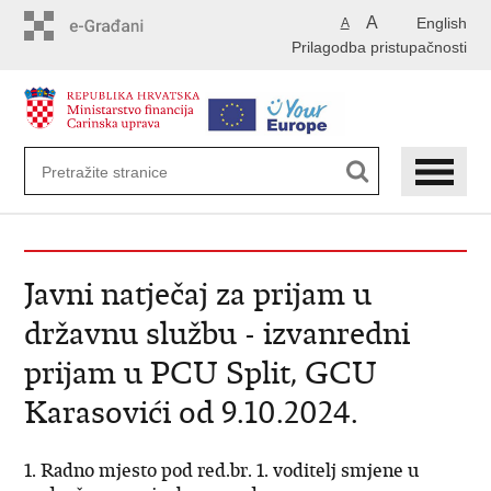
Preskoči
A
English
A
na
Prilagodba pristupačnosti
glavni
sadržaj
Javni natječaj za prijam u
državnu službu - izvanredni
prijam u PCU Split, GCU
Karasovići od 9.10.2024.
1. Radno mjesto pod red.br. 1. voditelj smjene u