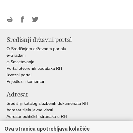
Ispiši
Podijeli
Podijeli
stranicu
na
na
Središnji državni portal
Facebooku
Twitteru
O Središnjem državnom portalu
e-Građani
e-Savjetovanja
Portal otvorenih podataka RH
Izvozni portal
Prijedlozi i komentari
Adresar
Središnji katalog službenih dokumenata RH
Adresar tijela javne vlasti
Adresar političkih stranaka u RH
Popis dužnosnika u RH
Ova stranica upotrebljava kolačiće
Besplatni telefoni javne uprave