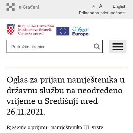
Preskoči
A
English
A
na
Prilagodba pristupačnosti
glavni
sadržaj
Oglas za prijam namještenika u
državnu službu na neodređeno
vrijeme u Središnji ured
26.11.2021.
Rješenje o prijmu - namještenika III. vrste