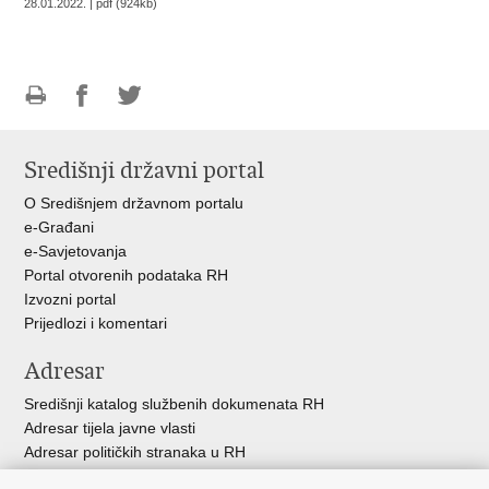
28.01.2022. | pdf (924kb)
Ispiši
Podijeli
Podijeli
stranicu
na
na
Središnji državni portal
Facebooku
Twitteru
O Središnjem državnom portalu
e-Građani
e-Savjetovanja
Portal otvorenih podataka RH
Izvozni portal
Prijedlozi i komentari
Adresar
Središnji katalog službenih dokumenata RH
Adresar tijela javne vlasti
Adresar političkih stranaka u RH
Popis dužnosnika u RH