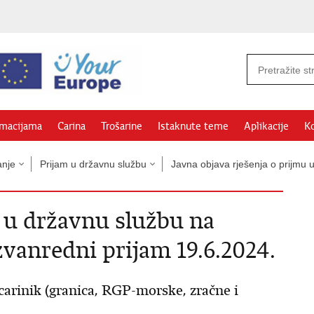
rmacijama
Carina
Trošarine
Istaknute teme
Aplikacije
Ko
anje
Prijam u državnu službu
Javna objava rješenja o prijmu 
m u državnu službu na
zvanredni prijam 19.6.2024.
carinik (granica, RGP-morske, zračne i