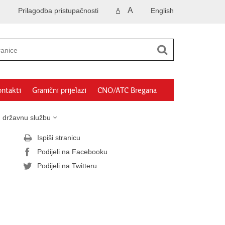
A
Prilagodba pristupačnosti
English
A
ntakti
Granični prijelazi
CNO/ATC Bregana
u državnu službu
Ispiši stranicu
Podijeli na Facebooku
Podijeli na Twitteru