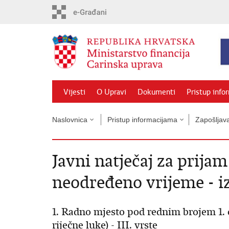
Preskoči
na
glavni
sadržaj
Vijesti
O Upravi
Dokumenti
Pristup info
Naslovnica
Pristup informacijama
Zapošljav
Javni natječaj za prija
neodređeno vrijeme - i
1. Radno mjesto pod rednim brojem 1. 
riječne luke) - III. vrste