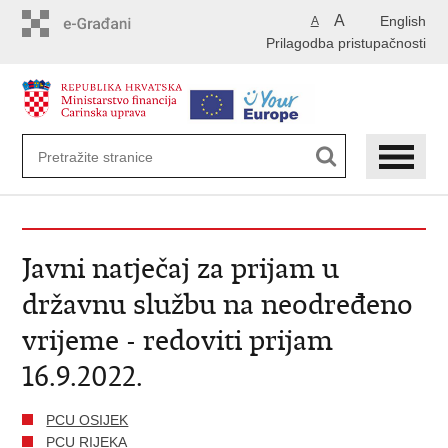
Preskoči
A
English
A
na
Prilagodba pristupačnosti
glavni
sadržaj
Javni natječaj za prijam u
državnu službu na neodređeno
vrijeme - redoviti prijam
16.9.2022.
PCU OSIJEK
PCU RIJEKA