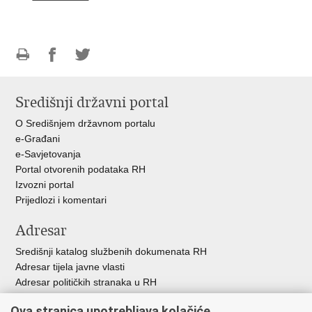
Ispiši
Podijeli
Podijeli
stranicu
na
na
Središnji državni portal
Facebooku
Twitteru
O Središnjem državnom portalu
e-Građani
e-Savjetovanja
Portal otvorenih podataka RH
Izvozni portal
Prijedlozi i komentari
Adresar
Središnji katalog službenih dokumenata RH
Adresar tijela javne vlasti
Adresar političkih stranaka u RH
Popis dužnosnika u RH
Ova stranica upotrebljava kolačiće