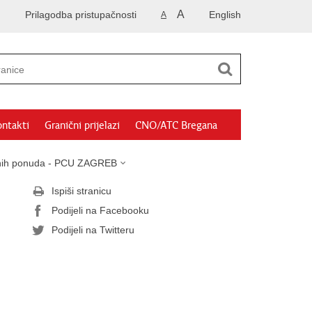
A
Prilagodba pristupačnosti
English
A
ntakti
Granični prijelazi
CNO/ATC Bregana
isanih ponuda - PCU ZAGREB
Ispiši stranicu
Podijeli na Facebooku
Podijeli na Twitteru