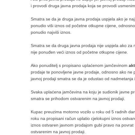
i provodi druga javna prodaja koja se provodi usmen
Smatra se da je druga javna prodaja uspjela ako je n
ponudio viši iznos od početne otkupne cijene, odnosno 
ponudio najviši iznos.
Smatra se da druga javna prodaja nije uspjela ako za m
nije ponuđen veći iznos od početne otkupne cijene.
Ako ponuditelj s propisano uplaćenom jamčevinom
ak
prodaje te ponovljene javne prodaje, odnosno ako ne p
javnoj prodaji smatra se da je odustao od nadmetanja 
Svaka uplaćena jamčevina na koju je sudionik javne pro
smatra se prihodom ostvarenim na javnoj prodaji.
Kupac preuzima motorno vozilo u roku od 5 radnih da
roku na propisani račun uplatio cjelokupni iznos ostva
iznos ostvaren javnom prodajom gubi pravo na povrat
ostvarenim na javnoj prodaji.