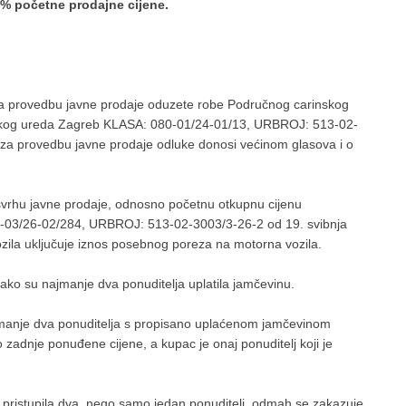
0% početne prodajne cijene.
za provedbu javne prodaje oduzete robe Područnog carinskog
kog ureda Zagreb KLASA: 080-01/24-01/13, URBROJ: 513-02-
 za provedbu javne prodaje odluke donosi većinom glasova i o
 svrhu javne prodaje, odnosno početnu otkupnu cijenu
415-03/26-02/284, URBROJ: 513-02-3003/3-26-2 od 19. svibnja
zila uključuje iznos posebnog poreza na motorna vozila.
o su najmanje dva ponuditelja uplatila jamčevinu.
jmanje dva ponuditelja s propisano uplaćenom jamčevinom
 zadnje ponuđene cijene, a kupac je onaj ponuditelj koji je
su pristupila dva, nego samo jedan ponuditelj, odmah se zakazuje