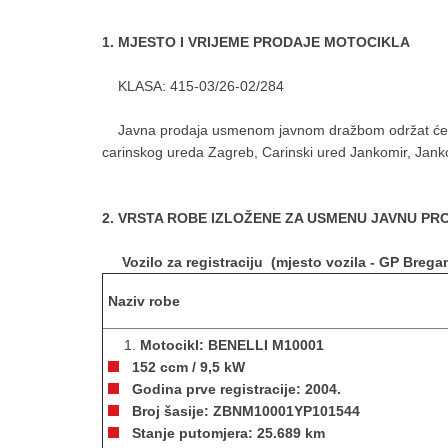
1.
MJESTO I VRIJEME PRODAJE MOTOCIKLA
KLASA: 415-03/26-02/284
Javna prodaja usmenom javnom dražbom održat će se
carinskog ureda Zagreb, Carinski ured Jankomir, Janko
2. VRSTA ROBE IZLOŽENE ZA USMENU JAVNU PR
Vozilo za registraciju (mjesto vozila - GP Brega
Naziv robe
Motocikl: BENELLI M10001
152 ccm / 9,5 kW
Godina prve registracije: 2004.
Broj šasije: ZBNM10001YP101544
Stanje putomjera: 25.689 km