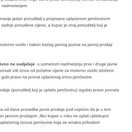
im nadmetanjem.
ajmanje jedan ponuditelj s propisano uplaćenom jamčevinom
zadnje ponuđene cijene, a kupac je onaj ponuditelj koji je
otorno vozilo i nakon trećeg javnog poziva na javnoj prodaji
tivno ne sudjeluje
u usmenom nadmetanju prve i druge javne
onudi viši iznos od početne cijene za motorno vozilo izloženo
i gubi pravo na povrat uplaćenog iznos jamčevine.
daje (ponuditelj koji je uplatio jamčevinu) izgubio pravo povrata
na od dana provedbe javne prodaje pod uvjetom da je u tom
ren javnom prodajom. Ako kupac u roku ne uplati cjelokupni
 uplaćenog iznosa jamčevine koja se smatra prihodom