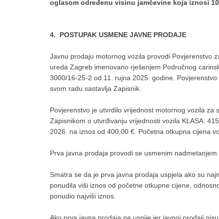
oglasom određenu visinu jamčevine koja iznosi 1
4. POSTUPAK USMENE JAVNE PRODAJE
Javnu prodaju motornog vozila provodi Povjerenstvo 
ureda Zagreb imenovano rješenjem Područnog carins
3000/16-25-2 od 11. rujna 2025. godine. Povjerenstvo
svom radu sastavlja Zapisnik.
Povjerenstvo je utvrdilo vrijednost motornog vozila za
Zapisnikom o utvrđivanju vrijednosti vozila KLASA: 
2026. na iznos od 400,00 €. Početna otkupna cijena vo
Prva javna prodaja provodi se usmenim nadmetanjem ak
Smatra se da je prva javna prodaja uspjela ako su na
ponudila viši iznos od početne otkupne cijene, odnosno
ponudio najviši iznos.
Ako prva javna prodaja ne uspije jer javnoj prodaji ni