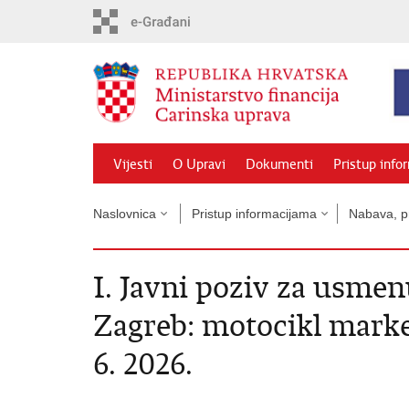
Preskoči
na
glavni
sadržaj
Vijesti
O Upravi
Dokumenti
Pristup info
Naslovnica
Pristup informacijama
Nabava, pr
I. Javni poziv za usme
Zagreb: motocikl marke 
6. 2026.