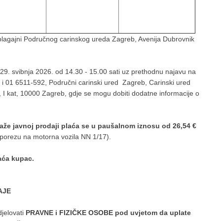
 blagajni Područnog carinskog ureda Zagreb, Avenija Dubrovnik
. svibnja 2026. od 14.30 - 15.00 sati uz prethodnu najavu na
91 i 01 6511-592, Područni carinski ured Zagreb, Carinski ured
 I kat, 10000 Zagreb, gdje se mogu dobiti dodatne informacije o
laže javnoj prodaji plaća se u paušalnom iznosu od 26,54 €
 porezu na motorna vozila NN 1/17).
laća kupac.
AJE
jelovati
PRAVNE i FIZIČKE OSOBE pod uvjetom da uplate