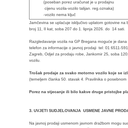
(poseban porez uračunat je u prodajnu
cijenu vozila-vozilo talijan. reg.oznaka)
-vozilo nema ključ
Jamčevina se uplaćuje isključivo uplatom gotovine na
broj 11, II kat, soba 207 do 1. lipnja 2026. do 14 sati.
Razgledavanje vozila na GP Bregana moguće je dana 29
telefon za informacije o javnoj prodaji tel: 01 6511-5
Zagreb, Odjel za prodaju robe, Jankomir 25, soba 120,
vozilu.
Trošak prodaje za svako motorno vozilo koje se iz
(temeljem članka 50. stavak 4. Pravilnika o posebnom
Porez na stjecanje ili bilo kakve druge pristojbe p
3
.
UVJETI SUDJELOVANJA USMENE JAVNE PROD
Na javnoj prodaji usmenom javnom dražbom mogu sud