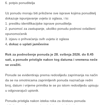
6. potpis ponuditelja
Uz ponudu moraju biti priložene sve isprave kojima ponuditelj
dokazuje ispunjavanje uvjeta iz oglasa, i to:
1. presliku identifikacijske isprave ponuditelja
2. punomoć za zastupanje, ukoliko ponudu podnosi ovlašteni
opunomoćenik
3. izjavu o prihvaćanju svih uvjeta iz oglasa
4
. dokaz o uplati jamčevine
Rok za podnošenje ponuda je 28. svibnja 2026. do 8.45
sati, a ponude pristigle nakon tog datuma i vremena neće
se uvažiti.
Ponude se evidentiraju prema redoslijedu zaprimanja na način
da se na omotnicama zaprimljenih ponuda naznačuje redni
broj, datum i vrijeme primitka te se po istom redoslijedu upisuju
u odgovarajući upisnik.
Ponuda pristigla nakon isteka roka za dostavu ponuda