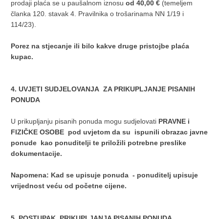
prodaji plaća se u paušalnom iznosu
od 40,00
€
(temeljem
članka 120. stavak 4. Pravilnika o trošarinama NN 1/19 i
114/23).
Porez na stjecanje ili bilo kakve druge pristojbe plaća
kupac.
4
.
UVJETI SUDJELOVANJA ZA PRIKUPLJANJE PISANIH
PONUDA
U prikupljanju pisanih ponuda mogu sudjelovati
PRAVNE i
FIZIČKE OSOBE pod uvjetom da su ispunili obrazac javne
ponude kao ponuditelji te priložili potrebne preslike
dokumentacije.
Napomena
: Kad se upisuje ponuda - ponuditelj upisuje
vrijednost veću od početne cijene.
5. POSTUPAK PRIKUPLJANJA PISANIH PONUDA