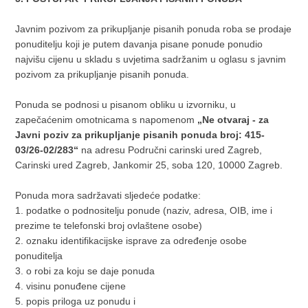
Javnim pozivom za prikupljanje pisanih ponuda roba se prodaje
ponuditelju koji je putem davanja pisane ponude ponudio
najvišu cijenu u skladu s uvjetima sadržanim u oglasu s javnim
pozivom za prikupljanje pisanih ponuda.
Ponuda se podnosi u pisanom obliku u izvorniku, u
zapečaćenim omotnicama s napomenom
„Ne otvaraj - za
Javni poziv za prikupljanje pisanih ponuda broj: 415-
03/26-02/283“
na adresu Područni carinski ured Zagreb,
Carinski ured Zagreb, Jankomir 25, soba 120, 10000 Zagreb.
Ponuda mora sadržavati sljedeće podatke:
1. podatke o podnositelju ponude (naziv, adresa, OIB, ime i
prezime te telefonski broj ovlaštene osobe)
2. oznaku identifikacijske isprave za određenje osobe
ponuditelja
3. o robi za koju se daje ponuda
4. visinu ponuđene cijene
5. popis priloga uz ponudu i