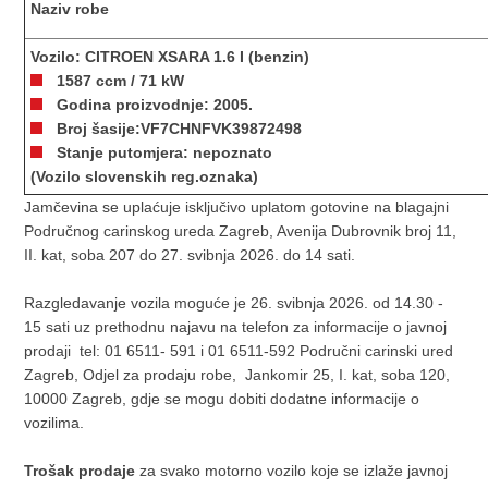
Naziv robe
Vozilo: CITROEN XSARA 1.6 I (benzin)
1587 ccm / 71 kW
Godina proizvodnje: 2005.
Broj šasije:VF7CHNFVK39872498
Stanje putomjera: nepoznato
(Vozilo slovenskih reg.oznaka)
Jamčevina se uplaćuje isključivo uplatom gotovine na blagajni
Područnog carinskog ureda Zagreb, Avenija Dubrovnik broj 11,
II. kat, soba 207 do 27. svibnja 2026. do 14 sati.
Razgledavanje vozila moguće je 26. svibnja 2026. od 14.30 -
15 sati uz prethodnu najavu na telefon za informacije o javnoj
prodaji tel: 01 6511- 591 i 01 6511-592 Područni carinski ured
Zagreb, Odjel za prodaju robe, Jankomir 25, I. kat, soba 120,
10000 Zagreb, gdje se mogu dobiti dodatne informacije o
vozilima.
Trošak prodaje
za svako motorno vozilo koje se izlaže javnoj