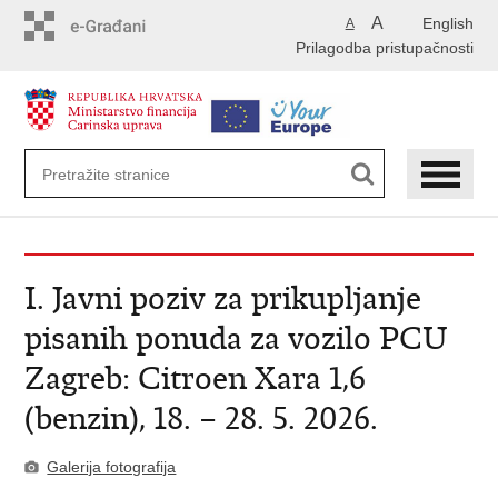
Preskoči
A
English
A
na
Prilagodba pristupačnosti
glavni
sadržaj
I. Javni poziv za prikupljanje
pisanih ponuda za vozilo PCU
Zagreb: Citroen Xara 1,6
(benzin), 18. – 28. 5. 2026.
Galerija fotografija