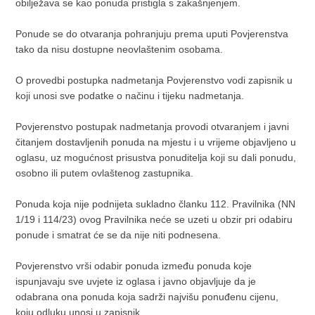
obilježava se kao ponuda pristigla s zakašnjenjem.
Ponude se do otvaranja pohranjuju prema uputi Povjerenstva
tako da nisu dostupne neovlaštenim osobama.
O provedbi postupka nadmetanja Povjerenstvo vodi zapisnik u
koji unosi sve podatke o načinu i tijeku nadmetanja.
Povjerenstvo postupak nadmetanja provodi otvaranjem i javni
čitanjem dostavljenih ponuda na mjestu i u vrijeme objavljeno u
oglasu, uz mogućnost prisustva ponuditelja koji su dali ponudu,
osobno ili putem ovlaštenog zastupnika.
Ponuda koja nije podnijeta sukladno članku 112. Pravilnika (NN
1/19 i 114/23) ovog Pravilnika neće se uzeti u obzir pri odabiru
ponude i smatrat će se da nije niti podnesena.
Povjerenstvo vrši odabir ponuda između ponuda koje
ispunjavaju sve uvjete iz oglasa i javno objavljuje da je
odabrana ona ponuda koja sadrži najvišu ponuđenu cijenu,
koju odluku unosi u zapisnik.