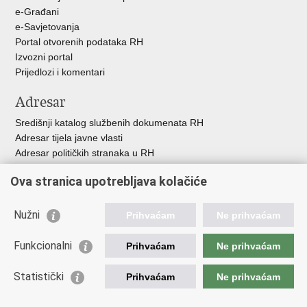
e-Građani
e-Savjetovanja
Portal otvorenih podataka RH
Izvozni portal
Prijedlozi i komentari
Adresar
Središnji katalog službenih dokumenata RH
Adresar tijela javne vlasti
Adresar političkih stranaka u RH
Popis dužnosnika u RH
Ova stranica upotrebljava kolačiće
Besplatni telefoni javne uprave
Pozivi za žurnu pomoć
Nužni
Prihvaćam
Ne prihvaćam
Važne poveznice
Funkcionalni
Prihvaćam
Ne prihvaćam
Vlada Republike Hrvatske
Ministarstvo financija
Statistički
Prihvaćam
Ne prihvaćam
Europska komisija
Svjetska carinska organizacija