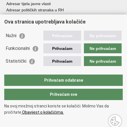
Adresar tijela javne vlasti
Adresar političkih stranaka u RH
Popis dužnosnika u RH
Ova stranica upotrebljava kolačiće
Besplatni telefoni javne uprave
Pozivi za žurnu pomoć
Nužni
Prihvaćam
Ne prihvaćam
Važne poveznice
Funkcionalni
Prihvaćam
Ne prihvaćam
Vlada Republike Hrvatske
Ministarstvo financija
Statistički
Prihvaćam
Ne prihvaćam
Europska komisija
Svjetska carinska organizacija
Taxation and Customs Union
Prihvaćam odabrane
Porezna uprava
Prihvaćam sve
Povratak na vrh
Na ovoj mrežnoj stranci koriste se kolačići. Molimo Vas da
Copyright © 2026 Ministarstvo financija, Carinska uprava.
Uvjeti
pročitate
Obavijest o kolačićima.
korištenja
.