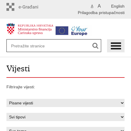
Preskoči
A
English
A
na
Prilagodba pristupačnosti
glavni
sadržaj
Vijesti
Filtrirajte vijesti: