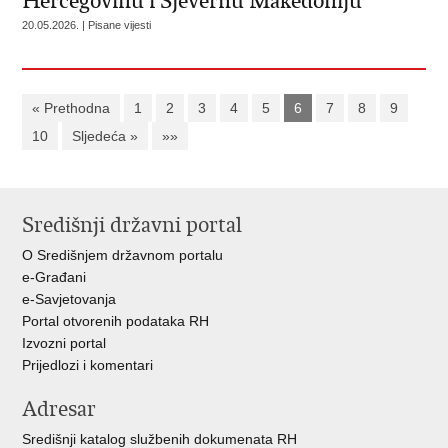
Hercegovinu i Sjevernu Makedoniju
20.05.2026. | Pisane vijesti
« Prethodna
1
2
3
4
5
6
7
8
9
10
Sljedeća »
»»
Središnji državni portal
O Središnjem državnom portalu
e-Građani
e-Savjetovanja
Portal otvorenih podataka RH
Izvozni portal
Prijedlozi i komentari
Adresar
Središnji katalog službenih dokumenata RH