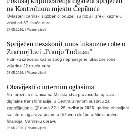
Pokušaj krijumčarenja cigareta spriječen
na Kontrolnom mjestu Čepikuće
Ovlašteni carinski službenici oduzeli su robu i izrekli kazne u
visini od 37 tisuća eura.
27.05.2026. | Pisane vijesti
Spriječen nezakonit unos luksuzne robe u
Zračnoj luci „Franjo Tuđman“
Putniku izrečena kazna zbog neprijavljene luksuzne robe
vrijedne 22 tisuće eura.
25.05.2026. | Pisane vijesti
Obavijesti o internim oglasima
Na mrežnim stranicama Ministarstva pravosuđa, uprave i
digitalne transformacije, u
Centraliziranom sustavu za
zapošljavanje
dana
22. i 29. svibnja 2026.
godine objavljeni
su interni oglasi za prijam u državnu službu u Ministarstvo
financija, Carinsku upravu.
25.05.2026. | Pisane vijesti