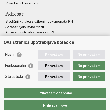
Prijedlozi i komentari
Adresar
Središnji katalog službenih dokumenata RH
Adresar tijela javne vlasti
Adresar političkih stranaka u RH
Popis dužnosnika u RH
Ova stranica upotrebljava kolačiće
Besplatni telefoni javne uprave
Pozivi za žurnu pomoć
Nužni
Prihvaćam
Ne prihvaćam
Važne poveznice
Funkcionalni
Prihvaćam
Ne prihvaćam
Vlada Republike Hrvatske
Ministarstvo financija
Statistički
Prihvaćam
Ne prihvaćam
Europska komisija
Svjetska carinska organizacija
Taxation and Customs Union
Prihvaćam odabrane
Porezna uprava
Prihvaćam sve