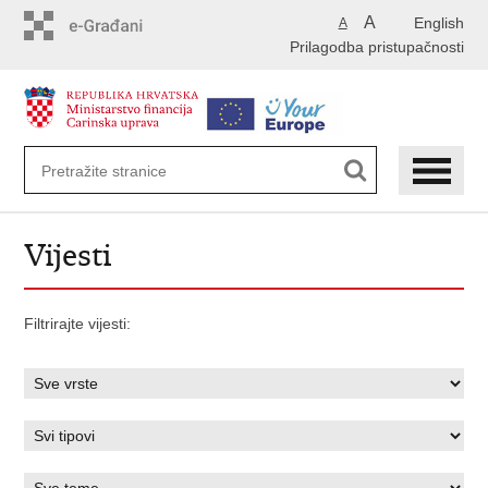
Preskoči
A
English
A
na
Prilagodba pristupačnosti
glavni
sadržaj
Vijesti
Filtrirajte vijesti: