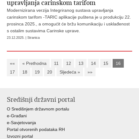
upravljanja carinskom tarifom
Modernizirana verzija Integriranog sustava upravljanja
carinskom tarifom -TARIC aplikacije puštena je u produkciju 22.
prosinca 2025., a omogućit će bržu komunikaciju i usklađenost
s ostalim sustavima Carinske uprave.
23.12.2025. | Stranica
««
« Prethodna
11
12
13
14
15
16
17
18
19
20
Sljedeća »
»»
Središnji državni portal
O Središnjem državnom portalu
e-Građani
e-Savjetovanja
Portal otvorenih podataka RH
Izvozni portal