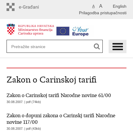
Preskoči
A
English
A
na
Prilagodba pristupačnosti
glavni
sadržaj
Zakon o Carinskoj tarifi
Zakon o Carinskoj tarifi Narodne novine 61/00
30.08.2007. | pdf (74kb)
Zakon o dopuni zakona o Carinskj tarifi Narodne
novine 117/00
30.08.2007. | pdf (43kb)