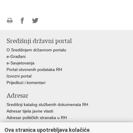
Ispiši
Podijeli
Podijeli
stranicu
na
na
Središnji državni portal
Facebooku
Twitteru
O Središnjem državnom portalu
e-Građani
e-Savjetovanja
Portal otvorenih podataka RH
Izvozni portal
Prijedlozi i komentari
Adresar
Središnji katalog službenih dokumenata RH
Adresar tijela javne vlasti
Adresar političkih stranaka u RH
Popis dužnosnika u RH
Ova stranica upotrebljava kolačiće
Besplatni telefoni javne uprave