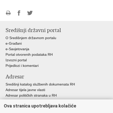
Ispiši
Podijeli
Podijeli
stranicu
na
na
Središnji državni portal
Facebooku
Twitteru
O Središnjem državnom portalu
e-Građani
e-Savjetovanja
Portal otvorenih podataka RH
Izvozni portal
Prijedlozi i komentari
Adresar
Središnji katalog službenih dokumenata RH
Adresar tijela javne vlasti
Adresar političkih stranaka u RH
Popis dužnosnika u RH
Ova stranica upotrebljava kolačiće
Besplatni telefoni javne uprave
Pozivi za žurnu pomoć