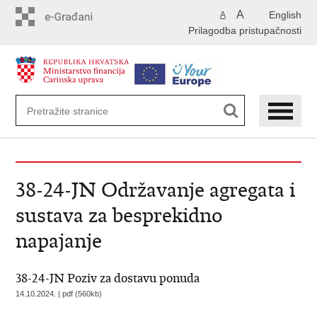
Preskoči
A
English
A
na
Prilagodba pristupačnosti
glavni
sadržaj
38-24-JN Održavanje agregata i
sustava za besprekidno
napajanje
38-24-JN Poziv za dostavu ponuda
14.10.2024. | pdf (560kb)