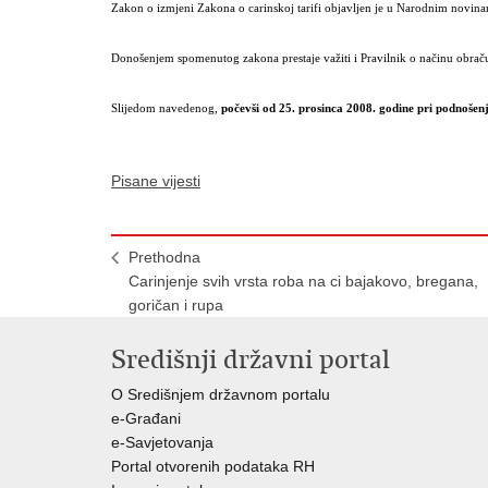
Zakon o izmjeni Zakona o carinskoj tarifi objavljen je u Narodnim novin
Donošenjem spomenutog zakona prestaje važiti i Pravilnik o načinu obračun
Slijedom navedenog,
počevši od 25. prosinca 2008. godine pri podnošenj
Pisane vijesti
Prethodna
Carinjenje svih vrsta roba na ci bajakovo, bregana,
goričan i rupa
Središnji državni portal
O Središnjem državnom portalu
e-Građani
e-Savjetovanja
Portal otvorenih podataka RH