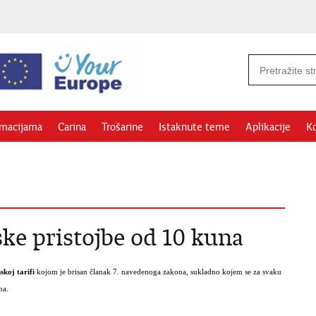
rmacijama
Carina
Trošarine
Istaknute teme
Aplikacije
Ko
ke pristojbe od 10 kuna
koj tarifi
kojom je brisan članak 7. navedenoga zakona, sukladno kojem se za svaku
na.