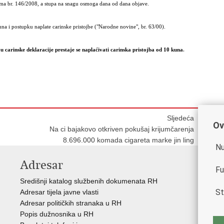
ama br. 146/2008, a stupa na snagu osmoga dana od dana objave.
a i postupku naplate carinske pristojbe ("Narodne novine", br. 63/00).
u carinske deklaracije prestaje se naplaćivati carinska pristojba od 10 kuna
.
Sljedeća
Ov
Na ci bajakovo otkriven pokušaj krijumčarenja
8.696.000 komada cigareta marke jin ling
Nu
Adresar
V
Fu
Središnji katalog službenih dokumenata RH
Vla
St
Adresar tijela javne vlasti
Min
Adresar političkih stranaka u RH
Eur
Popis dužnosnika u RH
Svj