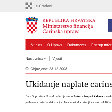
Preskoči
na
glavni
sadržaj
Vijesti
O Upravi
Dokumenti
Pristup info
Naslovnica
Vijesti
Objavljeno: 23.12.2008.
Ukidanje naplate carins
Dana 5. prosinca Hrvatski sabor je donio
Zakon o izmjeni Zakona o carins
podnesenu carinsku deklaraciju plaćala carinska pristojba u svoti od 10 ku