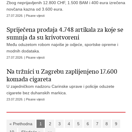
Zbog neprijavljenih 12.800 CHF, 1.500 BAM i 400 eura izrečena
novčana kazna od 3.600 eura.
27.07.2026. | Pisane vijesti
Spriječena prodaja 4.748 artikala za koje se
sumnja da su krivotvoreni
Među oduzetom robom najviše je odjeće, sportske opreme i
modnih dodataka.
27.07.2026. | Pisane vijesti
Na tržnici u Zagrebu zaplijenjeno 17.600
komada cigareta
U zajedničkom nadzoru Carinske uprave i policije oduzete
cigarete bez duhanskih markica.
23.07.2026. | Pisane vijesti
« Prethodna
1
2
3
4
5
6
7
8
9