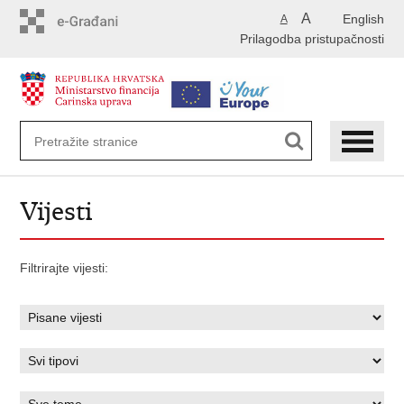
Preskoči
A
English
A
na
Prilagodba pristupačnosti
glavni
sadržaj
Vijesti
Filtrirajte vijesti: