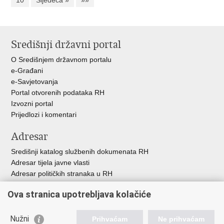
10
Sljedeća »
»»
Središnji državni portal
O Središnjem državnom portalu
e-Građani
e-Savjetovanja
Portal otvorenih podataka RH
Izvozni portal
Prijedlozi i komentari
Adresar
Središnji katalog službenih dokumenata RH
Adresar tijela javne vlasti
Adresar političkih stranaka u RH
Popis dužnosnika u RH
Ova stranica upotrebljava kolačiće
Besplatni telefoni javne uprave
Pozivi za žurnu pomoć
Nužni
Prihvaćam
Ne prihvaćam