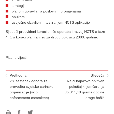
smjernicama
strategijom
planom upravljanja poslovnim promjenama
obukom
uspješno obavljenim testiranjem NCTS aplikacije
Sljedeći predviđeni koraci bit će uporaba i razvoj NCTS-a faze
4. Ovi koraci planirani su za drugu polovicu 2009. godine.
Pisane vijesti
Prethodna
Sljedeća
28. sastanak odbora za
Na ci bajakovo otkriven
provedbu svjetske carinske
pokušaj krijumčarenja
organizacije (wco
96.344,40 grama opojne
enforcement committee)
droge hašiš