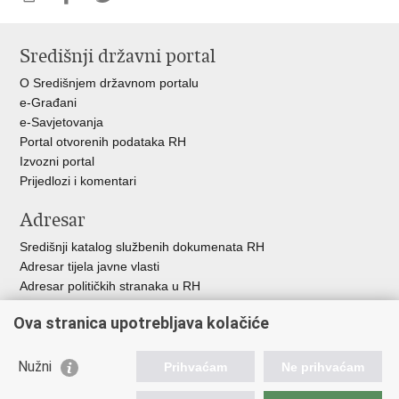
Ispiši
Podijeli
Podijeli
stranicu
na
na
Središnji državni portal
Facebooku
Twitteru
O Središnjem državnom portalu
e-Građani
e-Savjetovanja
Portal otvorenih podataka RH
Izvozni portal
Prijedlozi i komentari
Adresar
Središnji katalog službenih dokumenata RH
Adresar tijela javne vlasti
Adresar političkih stranaka u RH
Popis dužnosnika u RH
Ova stranica upotrebljava kolačiće
Besplatni telefoni javne uprave
Pozivi za žurnu pomoć
Nužni
Prihvaćam
Ne prihvaćam
Važne poveznice