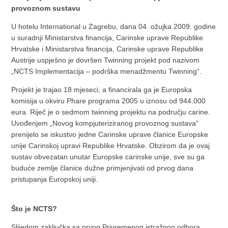
provoznom sustavu
U hotelu International u Zagrebu, dana 04. ožujka 2009. godine
u suradnji Ministarstva financija, Carinske uprave Republike
Hrvatske i Ministarstva financija, Carinske uprave Republike
Austrije uspješno je dovršen Twinning projekt pod nazivom
„NCTS Implementacija – podrška menadžmentu Twinning“.
Projekt je trajao 18 mjeseci, a financirala ga je Europska
komisija u okviru Phare programa 2005 u iznosu od 944.000
eura. Riječ je o sedmom twinning projektu na području carine.
Uvođenjem „Novog kompjuteriziranog provoznog sustava“
prenijelo se iskustvo jedne Carinske uprave članice Europske
unije Carinskoj upravi Republike Hrvatske. Obzirom da je ovaj
sustav obvezatan unutar Europske carinske unije, sve su ga
buduće zemlje članice dužne primjenjivati od prvog dana
pristupanja Europskoj uniji.
Što je NCTS?
Slijedom zaključka sa prvog Privremenog istražnog odbora