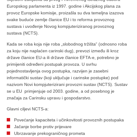
Europskog parlamenta iz 1997. godine i Akcijskog plana za
provoz Europske komisije, proizašla su dva temeljna izazova
svake buduće zemlje članice EU i to reforma provoznog
sustava i uvođenje Novog kompjuteriziranog provoznog
sustava (NCTS).
Kada se roba koja nije roba „slobodnog tržišta“ (odnosno roba
za koju nije naplaćen carinski dug), prevozi između ili kroz
države članice EU-a ili države članice EFTA-e, potrebno je
primijeniti određeni postupak provoza. U svrhu
pojednostavljenja ovog postupka, razvijen je zasebni
informatički sustav (koji uključuje i carinske postupke) pod
nazivom Novi kompjuterizirani provozni sustav (NCTS). Sustav
se u EU primjenjuje od 2003. godine, a od posebnog je
značaja za Carinsku upravu i gospodarstvo.
Glavni ciljevi NCTS-a:
Povećanje kapaciteta i učinkovitosti provoznih postupaka
Jačanje borbe protiv prijevare
Ubrzavanje prekograničnog prometa