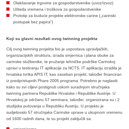
Olakšavanje trgovine za gospodarstvenike (uvoz/izvoz)
Ušteda vremena i troškova za gospodarstvenike
Prototip za buduće projekte elektronske carine („carinski
postupak bez papira“)
Koji su glavni rezultati ovog twinning projekta
Cilj ovog twinning projekta bio je uspostava upravljačkih,
organizacijskih struktura, izrada smjernica i plana obuke za
carinske službenike, te pružanje tehničke podrške Carinskoj
upravi u testiranju IT aplikacije za NCTS. IT aplikaciju izradila je
hrvatska tvrtka APIS IT, kao zaseban projekt, također financiran
iz predpristupnih Phare 2005 programa. Potrebno je naglasiti
kako su svi ciljevi postignuti uskom suradnjom stručnjaka
twinning partnera Republike Hrvatske i Republike Austrije. U
Hrvatskoj je održano 57 seminara, također, organizirana su i 2
studijska putovanja u Republiku Austriju. U projektu je
sudjelovalo 57 stručnjaka Carinske uprave u ukupnom vremenu
od 1600 radnih dana, te su projekt zaključili sa: