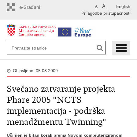
Preskoči
A
English
A
na
Prilagodba pristupačnosti
glavni
sadržaj
Objavljeno: 05.03.2009.
Svečano zatvaranje projekta
Phare 2005 "NCTS
implementacija - podrška
menadžmentu Twinning"
Učinjen je bitan korak prema Novom kompjuteriziranom