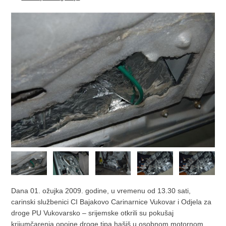
Dana 01. ožujka 2009. godine, u vremenu od 13.30 sati,
carinski službenici CI Bajakovo Carinarnice Vukovar i Odjela za
droge PU Vukovarsko – srijemske otkrili su pokušaj
krijumčarenja opojne droge tipa hašiš u osobnom motornom