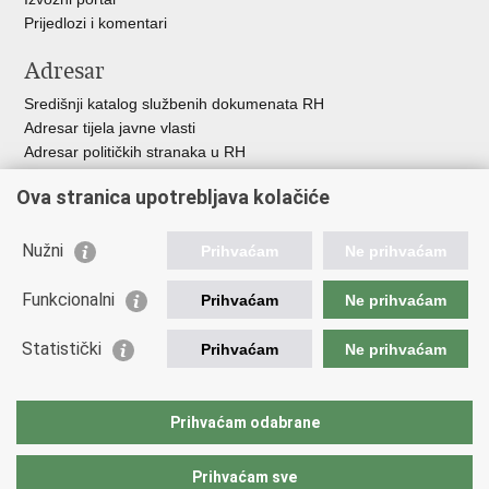
Prijedlozi i komentari
Adresar
Središnji katalog službenih dokumenata RH
Adresar tijela javne vlasti
Adresar političkih stranaka u RH
Popis dužnosnika u RH
Ova stranica upotrebljava kolačiće
Besplatni telefoni javne uprave
Pozivi za žurnu pomoć
Nužni
Prihvaćam
Ne prihvaćam
Važne poveznice
Funkcionalni
Prihvaćam
Ne prihvaćam
Vlada Republike Hrvatske
Ministarstvo financija
Statistički
Prihvaćam
Ne prihvaćam
Europska komisija
Svjetska carinska organizacija
Taxation and Customs Union
Prihvaćam odabrane
Porezna uprava
Prihvaćam sve