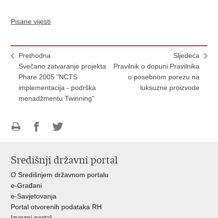
Pisane vijesti
Prethodna
Sljedeća
Svečano zatvaranje projekta
Pravilnik o dopuni Pravilnika
Phare 2005 "NCTS
o posebnom porezu na
implementacija - podrška
luksuzne proizvode
menadžmentu Twinning"
Ispiši
Podijeli
Podijeli
stranicu
na
na
Središnji državni portal
Facebooku
Twitteru
O Središnjem državnom portalu
e-Građani
e-Savjetovanja
Portal otvorenih podataka RH
Izvozni portal