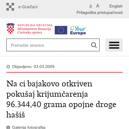
Preskoči
A
English
A
na
Prilagodba pristupačnosti
glavni
sadržaj
Objavljeno: 03.03.2009.
Na ci bajakovo otkriven
pokušaj krijumčarenja
96.344,40 grama opojne droge
hašiš
Galerija fotografija