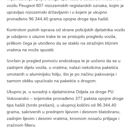
vozilu Peugeot 807 nizozemskih registarskih oznaka, kojim je
upravljao nizozemski državljanin i u kojem je ukupno
pronađeno 96.344,40 grama opojne droge tipa hašiš.
Kontrolom putnih isprava od strane policijskih djelatnika vozilo
je udaljeno s ulazne trake te se pristupilo pregledu vozila,
prilikom čega je utvrđeno da se staklo na stražnjim kliznim
vratima ne može spustiti.
Izvršen je pregled pomoću endoskopa te je uočeno da se u
zadnjem dijelu vozila, u vratima, nalazi nekolicina paketića
umotanih u aluminijsku foliju, što je po načinu pakovanja i
samom obliku upućivalo na paketiće s drogom.
Ukupno je, u suradnji s djelatnicima Odjela za droge PU
Vukovarsko – srijemske pronađeno 377 paketa opojne droge
tipa hašiš (tvrdo prešani), u ukupnoj količini od 96.344,40
grama, sakrivenih u prednjem lijevom i desnom blatobranu,
zadnjim lijevim i desnim vratima, krovnom nosaču prtljage i
zračnom filteru.