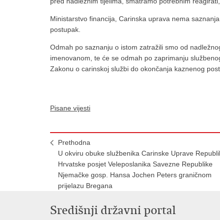
pred nadležnim tijelima, smatramo potrebnim reagirati,
Ministarstvo financija, Carinska uprava nema saznanja
postupak.
Odmah po saznanju o istom zatražili smo od nadležnog
imenovanom, te će se odmah po zaprimanju službenog 
Zakonu o carinskoj službi do okončanja kaznenog po
Pisane vijesti
Prethodna
U okviru obuke službenika Carinske Uprave Republi
Hrvatske posjet Veleposlanika Savezne Republike
Njemačke gosp. Hansa Jochen Peters graničnom
prijelazu Bregana
Središnji državni portal