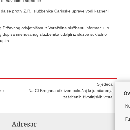
 te navodimo slijedeće.
 da se protiv Z.R., službenika Carinske uprave vodi kazneni
 Državnog odvjetništva iz Varaždina službenu informaciju o
dopisa imenovanog službenika udaljiti iz službe sukladno
stupka
Sljedeća
ke
Na CI Bregana otkriven pokušaj krijumčarenja
Ov
zaštićenih životinjskih vrsta
Nu
Fu
Adresar
V