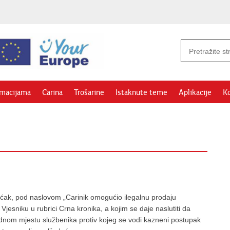
rmacijama
Carina
Trošarine
Istaknute teme
Aplikacije
Ko
ak, pod naslovom „Carinik omogućio ilegalnu prodaju
Vjesniku u rubrici Crna kronika, a kojim se daje naslutiti da
adnom mjestu službenika protiv kojeg se vodi kazneni postupak