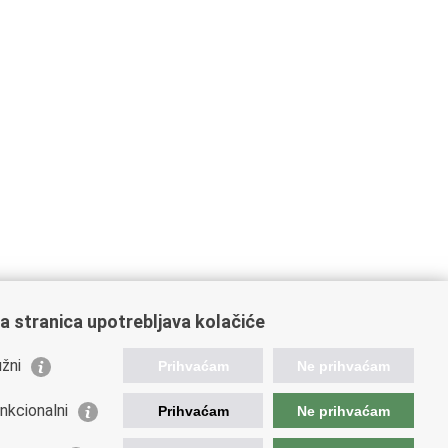
a stranica upotrebljava kolačiće
žni
Prihvaćam
Ne prihvaćam
nkcionalni
Prihvaćam
Ne prihvaćam
ažne poveznice