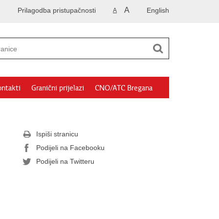
A
Prilagodba pristupačnosti
English
A
ntakti
Granični prijelazi
CNO/ATC Bregana
Ispiši stranicu
Podijeli na Facebooku
Podijeli na Twitteru