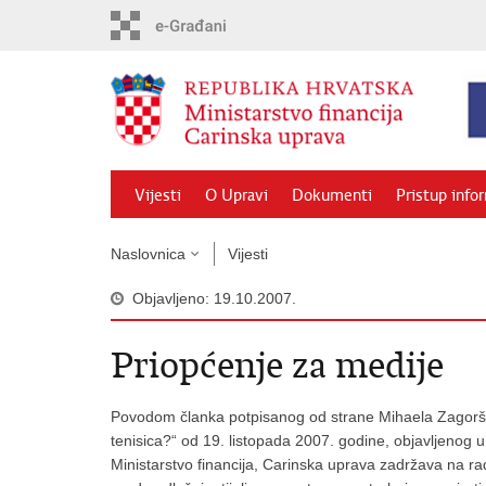
Preskoči
na
glavni
sadržaj
Vijesti
O Upravi
Dokumenti
Pristup info
Naslovnica
Vijesti
Objavljeno: 19.10.2007.
Priopćenje za medije
Povodom članka potpisanog od strane Mihaela Zagoršć
tenisica?“ od 19. listopada 2007. godine, objavljenog u 
Ministarstvo financija, Carinska uprava zadržava na r