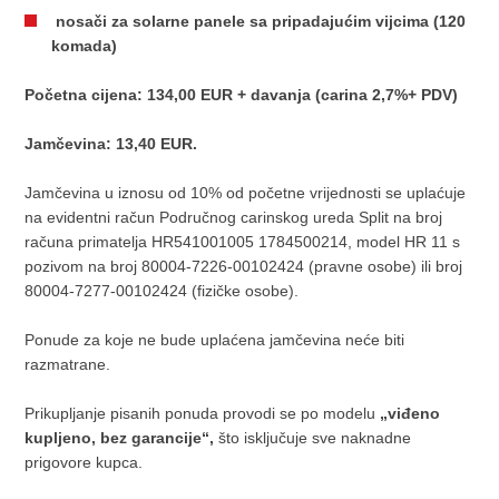
nosači za solarne panele sa pripadajućim vijcima (120
komada)
Početna cijena: 134,00 EUR + davanja (carina 2,7%+ PDV)
Jamčevina: 13,40 EUR.
Jamčevina u iznosu od 10% od početne vrijednosti se uplaćuje
na evidentni račun Područnog carinskog ureda Split na broj
računa primatelja HR541001005 1784500214, model HR 11 s
pozivom na broj 80004-7226-00102424 (pravne osobe) ili broj
80004-7277-00102424 (fizičke osobe).
Ponude za koje ne bude uplaćena jamčevina neće biti
razmatrane.
Prikupljanje pisanih ponuda provodi se po modelu
„viđeno
kupljeno, bez garancije“,
što isključuje sve naknadne
prigovore kupca.