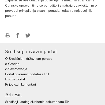
Zapisnik se bez odlaganja objavljuje na mrežnim stranicama
Carinske uprave i time se ponuditelji smatraju obaviještenim o
provedbi prikupljanja pisanih ponuda i odabiru najpovoljnije
ponude.
Ispiši
Podijeli
Podijeli
stranicu
na
na
Središnji državni portal
Facebooku
Twitteru
O Središnjem državnom portalu
e-Građani
e-Savjetovanja
Portal otvorenih podataka RH
Izvozni portal
Prijedlozi i komentari
Adresar
Središnji katalog službenih dokumenata RH