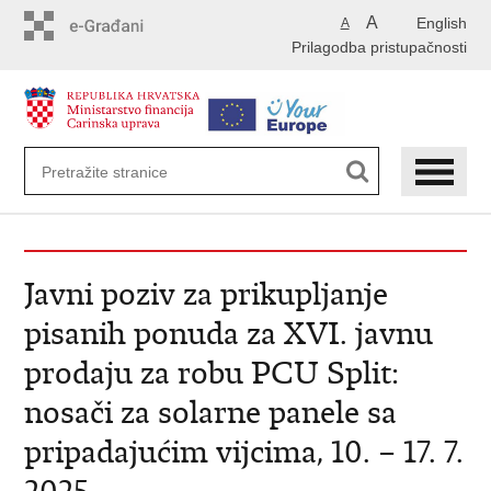
Preskoči
A
English
A
na
Prilagodba pristupačnosti
glavni
sadržaj
Javni poziv za prikupljanje
pisanih ponuda za XVI. javnu
prodaju za robu PCU Split:
nosači za solarne panele sa
pripadajućim vijcima, 10. – 17. 7.