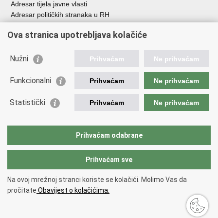
Adresar tijela javne vlasti
Adresar političkih stranaka u RH
Popis dužnosnika u RH
Ova stranica upotrebljava kolačiće
Besplatni telefoni javne uprave
Pozivi za žurnu pomoć
Nužni
Prihvaćam
Ne prihvaćam
Važne poveznice
Funkcionalni
Prihvaćam
Ne prihvaćam
Vlada Republike Hrvatske
Ministarstvo financija
Statistički
Prihvaćam
Ne prihvaćam
Europska komisija
Svjetska carinska organizacija
Taxation and Customs Union
Prihvaćam odabrane
Porezna uprava
Prihvaćam sve
Povratak na vrh
Na ovoj mrežnoj stranci koriste se kolačići. Molimo Vas da
Copyright © 2026 Ministarstvo financija, Carinska uprava.
Uvjeti
pročitate
Obavijest o kolačićima.
korištenja
.