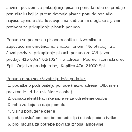
Javnim pozivom za prikupljanje pisanih ponuda roba se prodaje
ponuditelju koji je putem davanja pisane ponude ponudio
najvišu cijenu u skladu s uvjetima sadržanim u oglasu s javnim
pozivom za prikupljanje pisanih ponuda.
Ponuda se podnosi u pisanom obliku u izvorniku, u
zapečaćenim omotnicama s napomenom “Ne otvaraj - za
Javni poziv za prikupljanje pisanih ponuda za XVI. javnu
prodaju 415-03/24-02/1024" na adresu - Područni carinski ured
Split, Odjel za prodaju robe, Kopilica 47a, 21000 Split.
Ponuda mora sadržavati sljedeće podatke:
1. podatke o podnositelju ponude (naziv, adresa, OIB, ime i
prezime te tel. br. ovlaštene osobe)
2. oznaku identifikacijske isprave za određenje osoba
3. roba za koju se daje ponuda
4. visinu ponuđene cijene
5. potpis ovlaštene osobe ponuditelja i otisak pečata tvrtke
6. broj računa za potrebe povrata iznosa jamčevine.