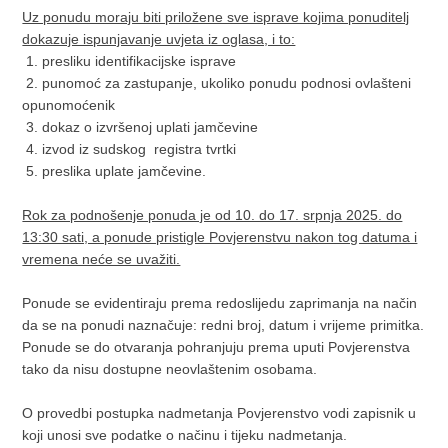
Uz ponudu moraju biti priložene sve isprave kojima ponuditelj
dokazuje ispunjavanje uvjeta iz oglasa, i to:
1. presliku identifikacijske isprave
2. punomoć za zastupanje, ukoliko ponudu podnosi ovlašteni
opunomoćenik
3. dokaz o izvršenoj uplati jamčevine
4. izvod iz sudskog registra tvrtki
5. preslika uplate jamčevine.
Rok za podnošenje ponuda je od 10. do 17. srpnja 2025. do
13:30 sati, a ponude pristigle Povjerenstvu nakon tog datuma i
vremena neće se uvažiti.
Ponude se evidentiraju prema redoslijedu zaprimanja na način
da se na ponudi naznačuje: redni broj, datum i vrijeme primitka.
Ponude se do otvaranja pohranjuju prema uputi Povjerenstva
tako da nisu dostupne neovlaštenim osobama.
O provedbi postupka nadmetanja Povjerenstvo vodi zapisnik u
koji unosi sve podatke o načinu i tijeku nadmetanja.